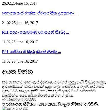
26,02,25June 16, 2017
සහායක ගෑස් රාක්ක: ප්රායෝගික උපකරණ ...
21,02,25,june 16, 2017
R11 සඳහා කොපමණ පරාසයන් තිබේද ...
11,02,25,june 16, 2017
R11 සේරියා හි සිදුරු කීයක් තිබේද ...
11,02,25,june 16, 2017
දායක වන්න
කුමන කපාට හෝ ගෑස් ද්රාවණය වඩාත් සුදුසු යැයි පිළිබඳ ගැඹුරු
අවබෝධයක් ඔබට වඩාත් සුදුසු යැයි සිතන්න, කරුණාකර අපට
දැන් ඔබට කාලය ඉතිරි කර ගත හැකි අතර ඔබේ සමාගමට
සැබවින්ම වෛෂයික තීරණයක් ගත හැකිය.
ප්රොක්වාදීට විමසීම
© ප්රකාශන හිමිකම - 2010-2021: සියලුම හිමිකම් ඇවිරිණි.