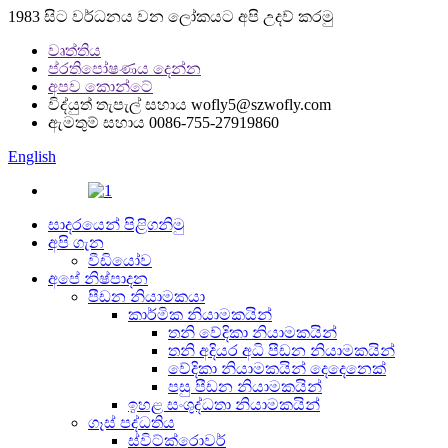
1983 සිට වර්ධනය වන ලෝකයට අපි උදව් කරමු
වෘත්තිය
ප්රතිපෝෂණය දෙන්න
අපව කොන්ටේ
විද්යුත් තැපැල් සහාය
wofly5@szwofly.com
ඇමතුම් සහාය
0086-755-27919860
English
සාදරයෙන් පිළිගනිමු
අපි ගැන
වීඩියෝව
අපේ නිෂ්පාදන
පීඩන නියාමකයා
කාර්මික නියාමකයින්
තනි වේදිකා නියාමකයින්
තනි අදියර අධි පීඩන නියාමකයින්
වේදිකා නියාමකයින් දෙදෙනෙක්
පසු පීඩන නියාමකයින්
ඉහළ සංශුද්ධතා නියාමකයින්
ගෑස් පද්ධතිය
ස්විට්ක්රොවර්