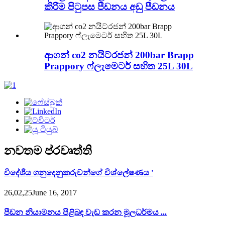
කිරීම පිටුපස පීඩනය අඩු පීඩනය
ආගන් co2 නයිට්රජන් 200bar Brapp
Prappory ෆ්ලැමෙටර් සහිත 25L 30L
නවතම ප්රවෘත්ති
විදේශීය ගනුදෙනුකරුවන්ගේ විශ්ලේෂණය '
26,02,25June 16, 2017
පීඩන නියාමනය පිළිබඳ වැඩ කරන මූලධර්මය ...