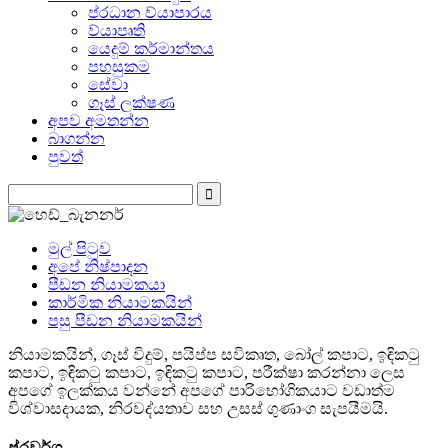
ප්රධාන ව්යාපාරය
ව්යාපෘති
යෙදුම් කර්මාන්තය
පහසුකම
සේවා
ගෑස් ලක්ෂණ
අපව අමතන්න
බාගන්න
පුවත්
මුල් පිටුව
අපේ නිෂ්පාදන
පීඩන නියාමකයා
කාර්මික නියාමකයින්
පසු පීඩන නියාමකයින්
නියාමකයින්, ගෑස් විදුම්, පයිප්ප සවිකෘත, බෝල් කපාට, ඉඳිකටු
කපාට, ඉඳිකටු කපාට, ඉඳිකටු කපාට, පරීක්ෂා කරන්නා ලෙස
අපගේ ඉලක්කය වන්නේ අපගේ පාරිභෝගිකයාට වඩාත්ම
විශ්වාසදායක, නිරවද්යතාව සහ උසස් ගුණාංග සැපයීමයි.
ප්රවර්ග