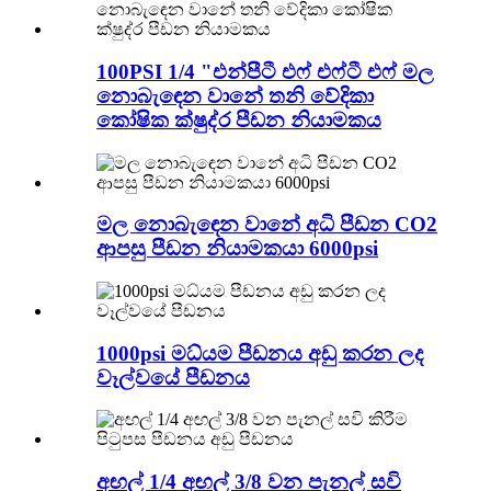
100PSI 1/4 "එන්පීටී එෆ් එෆ්ටී එෆ් මල
නොබැඳෙන වානේ තනි වේදිකා
කෝෂික ක්ෂුද්ර පීඩන නියාමකය
මල නොබැඳෙන වානේ අධි පීඩන CO2
ආපසු පීඩන නියාමකයා 6000psi
1000psi මධ්යම පීඩනය අඩු කරන ලද
වෑල්වයේ පීඩනය
අඟල් 1/4 අඟල් 3/8 වන පැනල් සවි