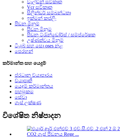
වෑල්ඩින් සවිකෘත
Vcr සවිකෘත
සිලින්ඩර් සම්බන්ධතා
ඉක්මන් කප්ලිං
පීඩන මිනුම්
පීඩන මිනුම
පීඩන ට්රැන්ඩෝර්ස් / සම්ප්රේෂක
උෂ්ණත්වය මිනුම්
ටියුබ් සහ සො oses නළ
පෙරහන්
කර්මාන්ත සහ යෙදුම්
ප්රධාන ව්යාපාරය
ව්යාපෘති
යෙදුම් කර්මාන්තය
පහසුකම
සේවා
ගෑස් ලක්ෂණ
විශේෂිත නිෂ්පාදන