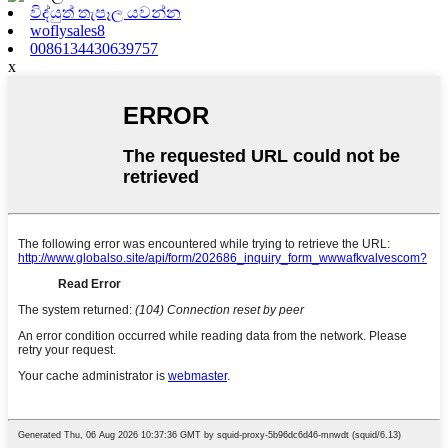
විද්යුත් තැපෑල යවන්න
woflysales8
0086134430639757
x