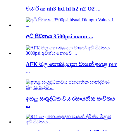
එයාර් ar nh3 hcl hl h2 n2 O2 ...
අධි පීඩනය 3500psi mauu ...
AFK මල නොබැඳෙන වානේ ඉහළ prr
...
ඉහළ සංශුද්ධතාවය රසායනික සංචිතය
...