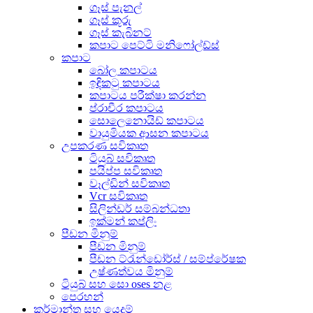
ගෑස් පැනල්
ගෑස් කූරු
ගෑස් කැබිනට්
කපාට පෙට්ටි මනිෆෝල්ඩ්ස්
කපාට
බෝල කපාටය
ඉඳිකටු කපාටය
කපාටය පරීක්ෂා කරන්න
ප්රාචීර කපාටය
සොලෙනොයිඩ් කපාටය
වායුමියක ආසන කපාටය
උපකරණ සවිකෘත
ටියුබ් සවිකෘත
පයිප්ප සවිකෘත
වෑල්ඩින් සවිකෘත
Vcr සවිකෘත
සිලින්ඩර් සම්බන්ධතා
ඉක්මන් කප්ලිං
පීඩන මිනුම්
පීඩන මිනුම්
පීඩන ට්රැන්ඩෝර්ස් / සම්ප්රේෂක
උෂ්ණත්වය මිනුම්
ටියුබ් සහ සො oses නළ
පෙරහන්
කර්මාන්ත සහ යෙදුම්