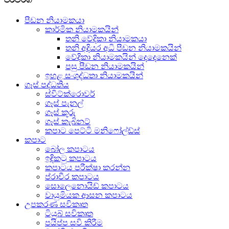
පීඩන නියාමකයා
කාර්මික නියාමකයින්
තනි වේදිකා නියාමකයා
තනි අදියර අධි පීඩන නියාමකයින්
වේදිකා නියාමකයින් දෙදෙනෙක්
පසු පීඩන නියාමකයින්
ඉහළ සංශුද්ධතා නියාමකයින්
ගෑස් පද්ධතිය
ස්විට්ක්රොවර්
ගෑස් පැනල්
ගෑස් කූරු
ගෑස් කැබිනට්
කපාට පෙට්ටි මනිෆෝල්ඩ්ස්
කපාට
බෝල කපාටය
ඉඳිකටු කපාටය
කපාටය පරීක්ෂා කරන්න
ප්රාචීර කපාටය
සොලෙනොයිඩ් කපාටය
වායුමියක ආසන කපාටය
උපකරණ සවිකෘත
ටියුබ් සවිකෘත
පයිප්ප සවි කිරීම