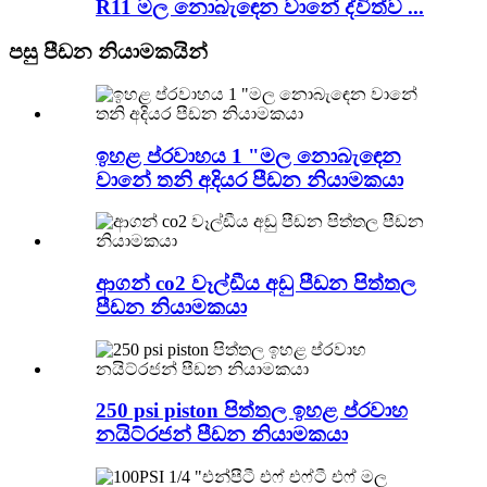
R11 මල නොබැඳෙන වානේ ද්විත්ව ...
පසු පීඩන නියාමකයින්
ඉහළ ප්රවාහය 1 "මල නොබැඳෙන
වානේ තනි අදියර පීඩන නියාමකයා
ආගන් co2 වෑල්ඩීය අඩු පීඩන පිත්තල
පීඩන නියාමකයා
250 psi piston පිත්තල ඉහළ ප්රවාහ
නයිට්රජන් පීඩන නියාමකයා