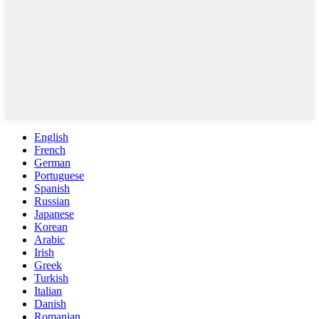
English
French
German
Portuguese
Spanish
Russian
Japanese
Korean
Arabic
Irish
Greek
Turkish
Italian
Danish
Romanian