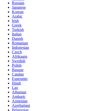
Russian
Japanese
Korean
Arabic
Irish
Greek
Turkish
Italian
Danish
Romanian
Indonesian
Czech
Afrikaans
Swedish
Polish
Basque
Catalan
Esperanto
Hindi
Lao
Albanian
Amharic
Armenian
Azerbaijani
Belarusian