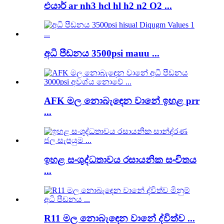
එයාර් ar nh3 hcl hl h2 n2 O2 ...
අධි පීඩනය 3500psi mauu ...
AFK මල නොබැඳෙන වානේ ඉහළ prr
...
ඉහළ සංශුද්ධතාවය රසායනික සංචිතය
...
R11 මල නොබැඳෙන වානේ ද්විත්ව ...