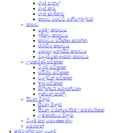
ගෑස් පැනල්
ගෑස් කූරු
ගෑස් කැබිනට්
කපාට පෙට්ටි මනිෆෝල්ඩ්ස්
කපාට
බෝල කපාටය
ඉඳිකටු කපාටය
කපාටය පරීක්ෂා කරන්න
ප්රාචීර කපාටය
සොලෙනොයිඩ් කපාටය
වායුමියක ආසන කපාටය
උපකරණ සවිකෘත
ටියුබ් සවිකෘත
පයිප්ප සවිකෘත
වෑල්ඩින් සවිකෘත
Vcr සවිකෘත
සිලින්ඩර් සම්බන්ධතා
ඉක්මන් කප්ලිං
පීඩන මිනුම්
පීඩන මිනුම්
පීඩන ට්රැන්ඩෝර්ස් / සම්ප්රේෂක
උෂ්ණත්වය මිනුම්
ටියුබ් සහ සො oses නළ
පෙරහන්
කර්මාන්ත සහ යෙදුම්