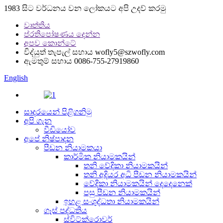
1983 සිට වර්ධනය වන ලෝකයට අපි උදව් කරමු
වෘත්තිය
ප්රතිපෝෂණය දෙන්න
අපව කොන්ටේ
විද්යුත් තැපැල් සහාය
wofly5@szwofly.com
ඇමතුම් සහාය
0086-755-27919860
English
සාදරයෙන් පිළිගනිමු
අපි ගැන
වීඩියෝව
අපේ නිෂ්පාදන
පීඩන නියාමකයා
කාර්මික නියාමකයින්
තනි වේදිකා නියාමකයින්
තනි අදියර අධි පීඩන නියාමකයින්
වේදිකා නියාමකයින් දෙදෙනෙක්
පසු පීඩන නියාමකයින්
ඉහළ සංශුද්ධතා නියාමකයින්
ගෑස් පද්ධතිය
ස්විට්ක්රොවර්