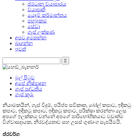
ප්රධාන ව්යාපාරය
ව්යාපෘති
යෙදුම් කර්මාන්තය
පහසුකම
සේවා
ගෑස් ලක්ෂණ
අපව අමතන්න
බාගන්න
පුවත්
මුල් පිටුව
අපේ නිෂ්පාදන
ගෑස් පද්ධතිය
ගෑස් කූරු
නියාමකයින්, ගෑස් විදුම්, පයිප්ප සවිකෘත, බෝල් කපාට, ඉඳිකටු
කපාට, ඉඳිකටු කපාට, ඉඳිකටු කපාට, පරීක්ෂා කරන්නා ලෙස
අපගේ ඉලක්කය වන්නේ අපගේ පාරිභෝගිකයාට වඩාත්ම
විශ්වාසදායක, නිරවද්යතාව සහ උසස් ගුණාංග සැපයීමයි.
ප්රවර්ග