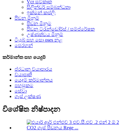
Vcr සවිකෘත
සිලින්ඩර් සම්බන්ධතා
ඉක්මන් කප්ලිං
පීඩන මිනුම්
පීඩන මිනුම
පීඩන ට්රැන්ඩෝර්ස් / සම්ප්රේෂක
උෂ්ණත්වය මිනුම්
ටියුබ් සහ සො oses නළ
පෙරහන්
කර්මාන්ත සහ යෙදුම්
ප්රධාන ව්යාපාරය
ව්යාපෘති
යෙදුම් කර්මාන්තය
පහසුකම
සේවා
ගෑස් ලක්ෂණ
විශේෂිත නිෂ්පාදන