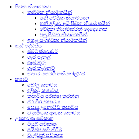
පීඩන නියාමකයා
කාර්මික නියාමකයින්
තනි වේදිකා නියාමකයා
තනි අදියර අධි පීඩන නියාමකයින්
වේදිකා නියාමකයින් දෙදෙනෙක්
පසු පීඩන නියාමකයින්
ඉහළ සංශුද්ධතා නියාමකයින්
ගෑස් පද්ධතිය
ස්විට්ක්රොවර්
ගෑස් පැනල්
ගෑස් කූරු
ගෑස් කැබිනට්
කපාට පෙට්ටි මනිෆෝල්ඩ්ස්
කපාට
බෝල කපාටය
ඉඳිකටු කපාටය
කපාටය පරීක්ෂා කරන්න
ප්රාචීර කපාටය
සොලෙනොයිඩ් කපාටය
වායුමියක ආසන කපාටය
උපකරණ සවිකෘත
ටියුබ් සවිකෘත
පයිප්ප සවි කිරීම
වෑල්ඩින් සවිකෘත