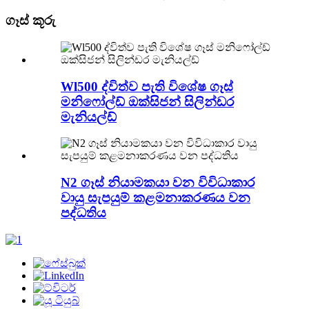
ගෑස් කූරු
Wl500 ද්විත්ව පැති විශේෂ ගෑස්
මනිෆෝල්ඩ් ඔක්සිජන් සිලින්ඩර
මැනියල්ඩ්
N2 ගෑස් නියාමකයා වන විවිධාකාර
වායු සැපයුම් කළමනාකරණය වන
පද්ධතිය