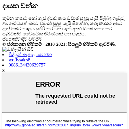
දායක වන්න
කුමන කපාට හෝ ගෑස් ද්රාවණය වඩාත් සුදුසු යැයි පිළිබඳ ගැඹුරු
අවබෝධයක් ඔබට වඩාත් සුදුසු යැයි සිතන්න, කරුණාකර අපට
දැන් ඔබට කාලය ඉතිරි කර ගත හැකි අතර ඔබේ සමාගමට
සැබවින්ම වෛෂයික තීරණයක් ගත හැකිය.
ප්රොක්වාදීට විමසීම
© ප්රකාශන හිමිකම - 2010-2021: සියලුම හිමිකම් ඇවිරිණි.
විද්යුත් තැපෑල යවන්න
woflysales8
0086134430639757
x