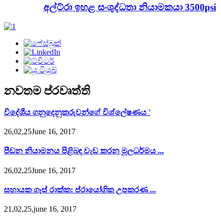
අල්ට්රා ඉහළ සංශුද්ධතා නියාමකයා 3500psi
නවතම ප්රවෘත්ති
විදේශීය ගනුදෙනුකරුවන්ගේ විශ්ලේෂණය '
26,02,25June 16, 2017
පීඩන නියාමනය පිළිබඳ වැඩ කරන මූලධර්මය ...
26,02,25June 16, 2017
සහායක ගෑස් රාක්ක: ප්රායෝගික උපකරණ ...
21,02,25,june 16, 2017