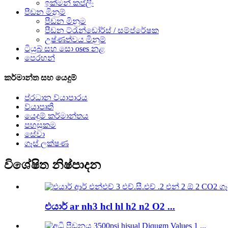
ඉක්මන් කප්ලිං
පීඩන මිනුම්
පීඩන මිනුම
පීඩන ට්රැන්ඩෝර්ස් / සම්ප්රේෂක
උෂ්ණත්වය මිනුම්
ටියුබ් සහ සො oses නළ
පෙරහන්
කර්මාන්ත සහ යෙදුම්
ප්රධාන ව්යාපාරය
ව්යාපෘති
යෙදුම් කර්මාන්තය
පහසුකම
සේවා
ගෑස් ලක්ෂණ
විශේෂිත නිෂ්පාදන
එයාර් ar nh3 hcl hl h2 n2 O2 ...