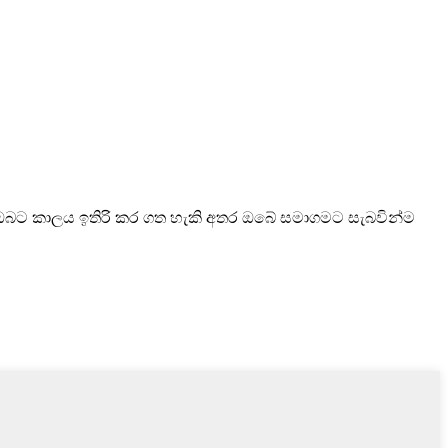
න් ඔබට කාලය ඉතිරි කර ගත හැකි අතර ඔබේ සමාගමට සැබවින්ම