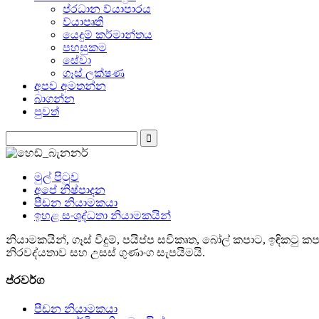
ප්රධාන ව්යාපාරය
ව්යාපෘති
යෙදුම් කර්මාන්තය
පහසුකම
සේවා
ගෑස් ලක්ෂණ
අපව අමතන්න
බාගන්න
පුවත්
මුල් පිටුව
අපේ නිෂ්පාදන
පීඩන නියාමකයා
ඉහළ සංශුද්ධතා නියාමකයින්
නියාමකයින්, ගෑස් විදුම්, පයිප්ප සවිකෘත, බෝල් කපාට, ඉඳික
නිරවද්යතාව සහ උසස් ගුණාංග සැපයීමයි.
ප්රවර්ග
පීඩන නියාමකයා