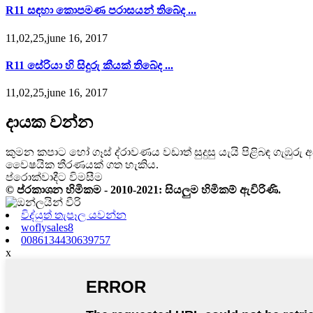
R11 සඳහා කොපමණ පරාසයන් තිබේද ...
11,02,25,june 16, 2017
R11 සේරියා හි සිදුරු කීයක් තිබේද ...
11,02,25,june 16, 2017
දායක වන්න
කුමන කපාට හෝ ගෑස් ද්රාවණය වඩාත් සුදුසු යැයි පිළිබඳ ගැඹු
වෛෂයික තීරණයක් ගත හැකිය.
ප්රොක්වාදීට විමසීම
© ප්රකාශන හිමිකම - 2010-2021: සියලුම හිමිකම් ඇවිරිණි.
විද්යුත් තැපෑල යවන්න
woflysales8
0086134430639757
x