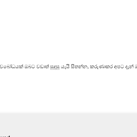
රු අවබෝධයක් ඔබට වඩාත් සුදුසු යැයි සිතන්න, කරුණාකර අපට දැ