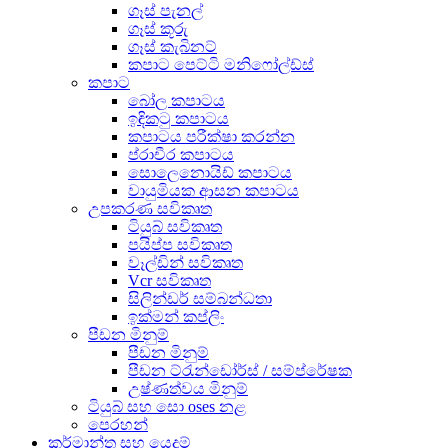
ගෑස් පැනල්
ගෑස් කූරු
ගෑස් කැබිනට්
කපාට පෙට්ටි මනිෆෝල්ඩ්ස්
කපාට
බෝල කපාටය
ඉඳිකටු කපාටය
කපාටය පරීක්ෂා කරන්න
ප්රාචීර කපාටය
සොලෙනොයිඩ් කපාටය
වායුමියක ආසන කපාටය
උපකරණ සවිකෘත
ටියුබ් සවිකෘත
පයිප්ප සවිකෘත
වෑල්ඩින් සවිකෘත
Vcr සවිකෘත
සිලින්ඩර් සම්බන්ධතා
ඉක්මන් කප්ලිං
පීඩන මිනුම්
පීඩන මිනුම්
පීඩන ට්රැන්ඩෝර්ස් / සම්ප්රේෂක
උෂ්ණත්වය මිනුම්
ටියුබ් සහ සො oses නළ
පෙරහන්
කර්මාන්ත සහ යෙදුම්