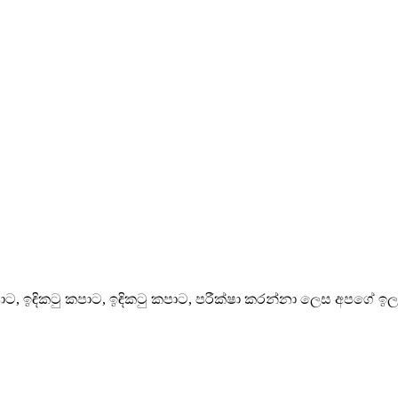
ටු කපාට, ඉඳිකටු කපාට, ඉඳිකටු කපාට, පරීක්ෂා කරන්නා ලෙස අප