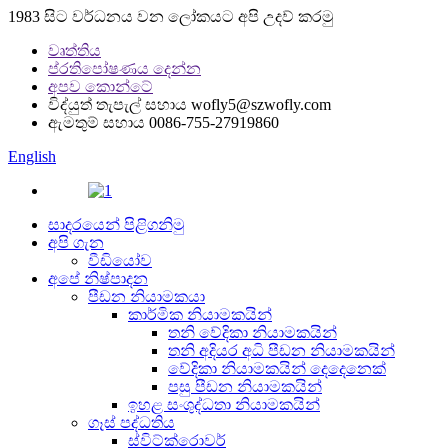
1983 සිට වර්ධනය වන ලෝකයට අපි උදව් කරමු
වෘත්තිය
ප්රතිපෝෂණය දෙන්න
අපව කොන්ටේ
විද්යුත් තැපැල් සහාය
wofly5@szwofly.com
ඇමතුම් සහාය
0086-755-27919860
English
සාදරයෙන් පිළිගනිමු
අපි ගැන
වීඩියෝව
අපේ නිෂ්පාදන
පීඩන නියාමකයා
කාර්මික නියාමකයින්
තනි වේදිකා නියාමකයින්
තනි අදියර අධි පීඩන නියාමකයින්
වේදිකා නියාමකයින් දෙදෙනෙක්
පසු පීඩන නියාමකයින්
ඉහළ සංශුද්ධතා නියාමකයින්
ගෑස් පද්ධතිය
ස්විට්ක්රොවර්