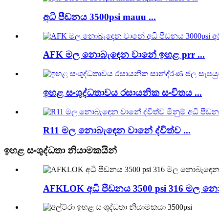
අධි පීඩනය 3500psi mauu ...
AFK මල නොබැඳෙන වානේ ඉහළ prr ...
ඉහළ සංශුද්ධතාවය රසායනික සංචිතය ...
R11 මල නොබැඳෙන වානේ ද්විත්ව ...
ඉහළ සංශුද්ධතා නියාමකයින්
AFKLOK අධි පීඩනය 3500 psi 316 මල නොබැ