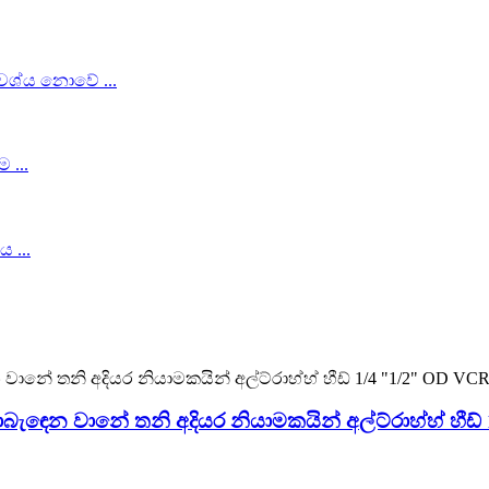
ඳෙන වානේ තනි අදියර නියාමකයින් අල්ට්රාහ්හ් හීඩ්