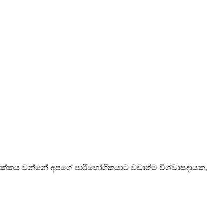
ගේ ඉලක්කය වන්නේ අපගේ පාරිභෝගිකයාට වඩාත්ම විශ්වාසදායක,