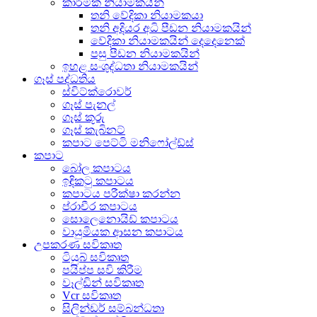
කාර්මික නියාමකයින්
තනි වේදිකා නියාමකයා
තනි අදියර අධි පීඩන නියාමකයින්
වේදිකා නියාමකයින් දෙදෙනෙක්
පසු පීඩන නියාමකයින්
ඉහළ සංශුද්ධතා නියාමකයින්
ගෑස් පද්ධතිය
ස්විට්ක්රොවර්
ගෑස් පැනල්
ගෑස් කූරු
ගෑස් කැබිනට්
කපාට පෙට්ටි මනිෆෝල්ඩ්ස්
කපාට
බෝල කපාටය
ඉඳිකටු කපාටය
කපාටය පරීක්ෂා කරන්න
ප්රාචීර කපාටය
සොලෙනොයිඩ් කපාටය
වායුමියක ආසන කපාටය
උපකරණ සවිකෘත
ටියුබ් සවිකෘත
පයිප්ප සවි කිරීම
වෑල්ඩින් සවිකෘත
Vcr සවිකෘත
සිලින්ඩර් සම්බන්ධතා