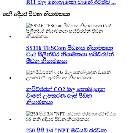
R11 මල නොබැඳෙන වානේ ද්විත්ව ...
තනි අදියර පීඩන නියාමකයා
SS316 TESCom පීඩනය නියාමකයා
Co2 සිලින්ඩර නියාමකයා හයිඩ්රජන්
පීඩන නියාමකයා
නයිට්රජන් CO2 මල නොබැඳෙන
වානේ උපකරණ ගෑස් පීඩන
නියාමකයා
250 පීපී 3/4 "NPT මධ්යම ප්රවාහ