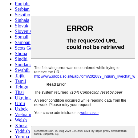
Punjabi
Serbian
Sesotho
Sinhala
Slovak
Slovenian
Somali
Samoan
Scots Gaelic
Shona
Sindhi
Sundanese
Swahili
Tajik
Tamil
Telugu
Thai
Ukrainian
Urdu
Uzbek
Vietnamese
Welsh
Xhosa
Yiddish
Yoruba