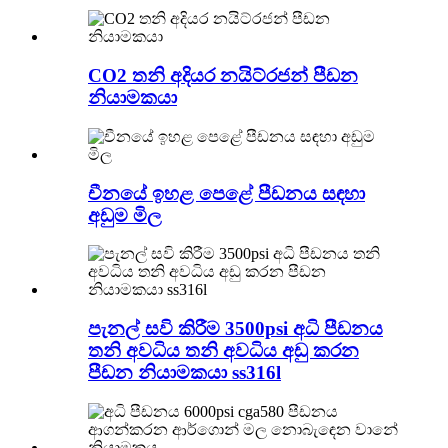
CO2 තනි අදියර නයිට්රජන් පීඩන
නියාමකයා
චීනයේ ඉහළ පෙළේ පීඩනය සඳහා
අඩුම මිල
පැනල් සවි කිරීම 3500psi අධි පීඩනය
තනි අවධිය තනි අවධිය අඩු කරන
පීඩන නියාමකයා ss316l