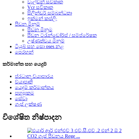
වෑල්ඩින් සවිකෘත
Vcr සවිකෘත
සිලින්ඩර් සම්බන්ධතා
ඉක්මන් කප්ලිං
පීඩන මිනුම්
පීඩන මිනුම
පීඩන ට්රැන්ඩෝර්ස් / සම්ප්රේෂක
උෂ්ණත්වය මිනුම්
ටියුබ් සහ සො oses නළ
පෙරහන්
කර්මාන්ත සහ යෙදුම්
ප්රධාන ව්යාපාරය
ව්යාපෘති
යෙදුම් කර්මාන්තය
පහසුකම
සේවා
ගෑස් ලක්ෂණ
විශේෂිත නිෂ්පාදන