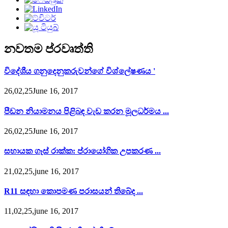
නවතම ප්රවෘත්ති
විදේශීය ගනුදෙනුකරුවන්ගේ විශ්ලේෂණය '
26,02,25June 16, 2017
පීඩන නියාමනය පිළිබඳ වැඩ කරන මූලධර්මය ...
26,02,25June 16, 2017
සහායක ගෑස් රාක්ක: ප්රායෝගික උපකරණ ...
21,02,25,june 16, 2017
R11 සඳහා කොපමණ පරාසයන් තිබේද ...
11,02,25,june 16, 2017