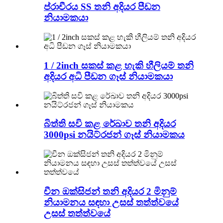
ප්රාචීරය SS තනි අදියර පීඩන
නියාමකයා
1 / 2inch සකස් කළ හැකි හීලියම් තනි
අදියර අධි පීඩන ගෑස් නියාමකයා
බිත්ති සවි කළ රේඛාව තනි අදියර
3000psi නයිට්රජන් ගෑස් නියාමකය
චීන ඔක්සිජන් තනි අදියර 2 මිනුම්
නියාමනය සඳහා උසස් තත්ත්වයේ
උසස් තත්ත්වයේ