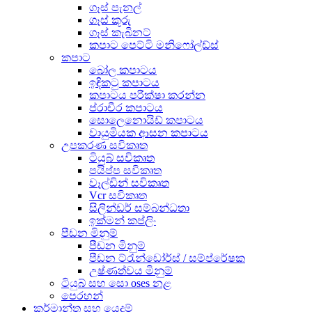
ගෑස් පැනල්
ගෑස් කූරු
ගෑස් කැබිනට්
කපාට පෙට්ටි මනිෆෝල්ඩ්ස්
කපාට
බෝල කපාටය
ඉඳිකටු කපාටය
කපාටය පරීක්ෂා කරන්න
ප්රාචීර කපාටය
සොලෙනොයිඩ් කපාටය
වායුමියක ආසන කපාටය
උපකරණ සවිකෘත
ටියුබ් සවිකෘත
පයිප්ප සවිකෘත
වෑල්ඩින් සවිකෘත
Vcr සවිකෘත
සිලින්ඩර් සම්බන්ධතා
ඉක්මන් කප්ලිං
පීඩන මිනුම්
පීඩන මිනුම්
පීඩන ට්රැන්ඩෝර්ස් / සම්ප්රේෂක
උෂ්ණත්වය මිනුම්
ටියුබ් සහ සො oses නළ
පෙරහන්
කර්මාන්ත සහ යෙදුම්