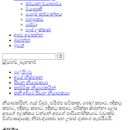
ප්රධාන ව්යාපාරය
ව්යාපෘති
යෙදුම් කර්මාන්තය
පහසුකම
සේවා
ගෑස් ලක්ෂණ
අපව අමතන්න
බාගන්න
පුවත්
මුල් පිටුව
අපේ නිෂ්පාදන
පීඩන නියාමකයා
කාර්මික නියාමකයින්
තනි අදියර පීඩන නියාමකයා
නියාමකයින්, ගෑස් විදුම්, පයිප්ප සවිකෘත, බෝල් කපාට, ඉඳිකටු
කපාට, ඉඳිකටු කපාට, ඉඳිකටු කපාට, පරීක්ෂා කරන්නා ලෙස
අපගේ ඉලක්කය වන්නේ අපගේ පාරිභෝගිකයාට වඩාත්ම
විශ්වාසදායක, නිරවද්යතාව සහ උසස් ගුණාංග සැපයීමයි.
ප්රවර්ග