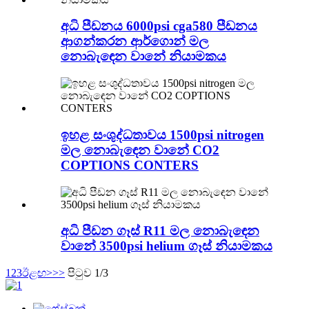
අධි පීඩනය 6000psi cga580 පීඩනය
ආගන්කරන ආර්ගොන් මල
නොබැඳෙන වානේ නියාමකය
ඉහළ සංශුද්ධතාවය 1500psi nitrogen
මල නොබැඳෙන වානේ CO2
COPTIONS CONTERS
අධි පීඩන ගෑස් R11 මල නොබැඳෙන
වානේ 3500psi helium ගෑස් නියාමකය
1
2
3
ඊළඟ>
>>
පිටුව 1/3