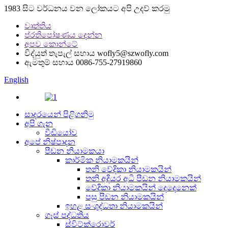
1983 සිට වර්ධනය වන ලෝකයට අපි උදව් කරමු
වෘත්තිය
ප්රතිපෝෂණය දෙන්න
අපව කොන්ටේ
විද්යුත් තැපැල් සහාය
wofly5@szwofly.com
ඇමතුම් සහාය
0086-755-27919860
English
සාදරයෙන් පිළිගනිමු
අපි ගැන
වීඩියෝව
අපේ නිෂ්පාදන
පීඩන නියාමකයා
කාර්මික නියාමකයින්
තනි වේදිකා නියාමකයින්
තනි අදියර අධි පීඩන නියාමකයින්
වේදිකා නියාමකයින් දෙදෙනෙක්
පසු පීඩන නියාමකයින්
ඉහළ සංශුද්ධතා නියාමකයින්
ගෑස් පද්ධතිය
ස්විට්ක්රොවර්