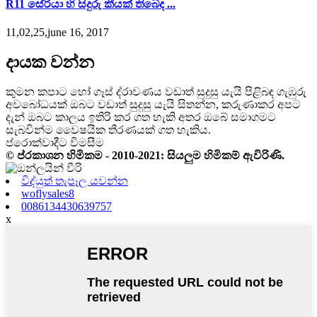
R11 සේරියා හි සිදුරු කීයක් තිබේද ...
11,02,25,june 16, 2017
දායක වන්න
කුමන කපාට හෝ ගෑස් ද්රාවණය වඩාත් සුදුසු යැයි පිළිබඳ ගැඹුරු
අවබෝධයක් ඔබට වඩාත් සුදුසු යැයි සිතන්න, කරුණාකර අපට
දැන් ඔබට කාලය ඉතිරි කර ගත හැකි අතර ඔබේ සමාගමට
සැබවින්ම වෛෂයික තීරණයක් ගත හැකිය.
ප්රොක්වාදීට විමසීම
© ප්රකාශන හිමිකම - 2010-2021: සියලුම හිමිකම් ඇවිරිණි.
විද්යුත් තැපෑල යවන්න
woflysales8
0086134430639757
x