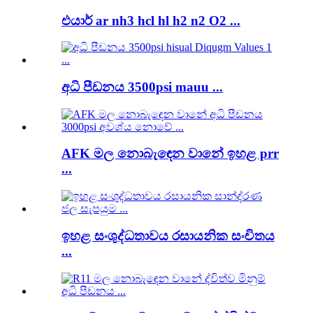
එයාර් ar nh3 hcl hl h2 n2 O2 ...
අධි පීඩනය 3500psi mauu ...
AFK මල නොබැඳෙන වානේ ඉහළ prr
...
ඉහළ සංශුද්ධතාවය රසායනික සංචිතය
...