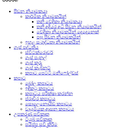
පීඩන නියාමකයා
කාර්මික නියාමකයින්
තනි වේදිකා නියාමකයා
තනි අදියර අධි පීඩන නියාමකයින්
වේදිකා නියාමකයින් දෙදෙනෙක්
පසු පීඩන නියාමකයින්
ඉහළ සංශුද්ධතා නියාමකයින්
ගෑස් පද්ධතිය
ස්විට්ක්රොවර්
ගෑස් පැනල්
ගෑස් කූරු
ගෑස් කැබිනට්
කපාට පෙට්ටි මනිෆෝල්ඩ්ස්
කපාට
බෝල කපාටය
ඉඳිකටු කපාටය
කපාටය පරීක්ෂා කරන්න
ප්රාචීර කපාටය
සොලෙනොයිඩ් කපාටය
වායුමියක ආසන කපාටය
උපකරණ සවිකෘත
ටියුබ් සවිකෘත
පයිප්ප සවි කිරීම