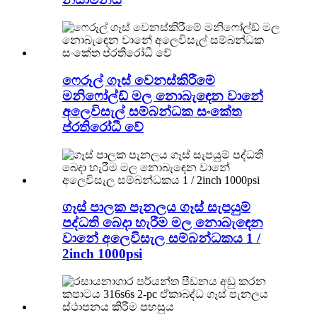
ෆෙරූල් ගෑස් වෙනස්කිරීමේ
මනිෆෝල්ඩ් මල නොබැඳෙන වානේ
අලෙවිසැල් සම්බන්ධක සංකේත
ප්රතිරෝධී වේ
ගෑස් පාලක පැනලය ගෑස් සැපයුම්
පද්ධති බෙදා හැරීම මල නොබැඳෙන
වානේ අලෙවිසැල සම්බන්ධකය 1 /
2inch 1000psi