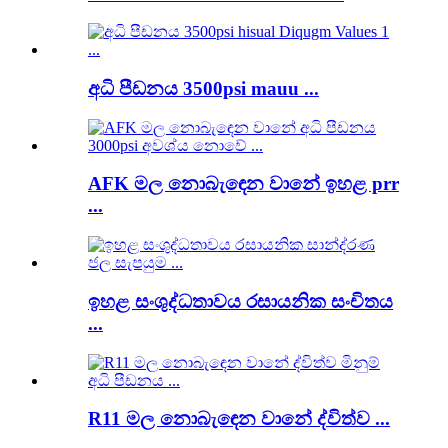
අධි පීඩනය 3500psi mauu ...
AFK මල නොබැඳෙන වානේ ඉහළ prr
...
ඉහළ සංශුද්ධතාවය රසායනික සංචිතය
...
R11 මල නොබැඳෙන වානේ ද්විත්ව ...