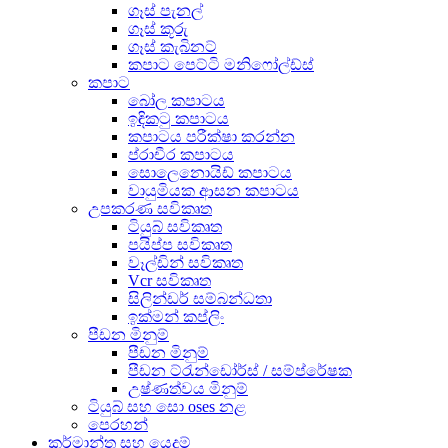
ගෑස් පැනල්
ගෑස් කූරු
ගෑස් කැබිනට්
කපාට පෙට්ටි මනිෆෝල්ඩ්ස්
කපාට
බෝල කපාටය
ඉඳිකටු කපාටය
කපාටය පරීක්ෂා කරන්න
ප්රාචීර කපාටය
සොලෙනොයිඩ් කපාටය
වායුමියක ආසන කපාටය
උපකරණ සවිකෘත
ටියුබ් සවිකෘත
පයිප්ප සවිකෘත
වෑල්ඩින් සවිකෘත
Vcr සවිකෘත
සිලින්ඩර් සම්බන්ධතා
ඉක්මන් කප්ලිං
පීඩන මිනුම්
පීඩන මිනුම්
පීඩන ට්රැන්ඩෝර්ස් / සම්ප්රේෂක
උෂ්ණත්වය මිනුම්
ටියුබ් සහ සො oses නළ
පෙරහන්
කර්මාන්ත සහ යෙදුම්