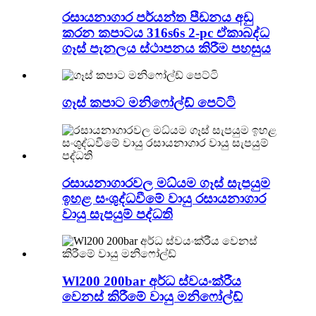
රසායනාගාර පර්යන්ත පීඩනය අඩු
කරන කපාටය 316s6s 2-pc ඒකාබද්ධ
ගෑස් පැනලය ස්ථාපනය කිරීම පහසුය
ගෑස් කපාට මනිෆෝල්ඩ් පෙට්ටි
රසායනාගාරවල මධ්යම ගෑස් සැපයුම
ඉහළ සංශුද්ධවීමේ වායු රසායනාගාර
වායු සැපයුම් පද්ධති
Wl200 200bar අර්ධ ස්වයංක්රීය
වෙනස් කිරීමේ වායු මනිෆෝල්ඩ්