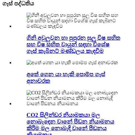
ගෑස් පද්ධතිය
ගිනි අවුලුවන හා පුපුරන සුලු විෂ සහිත
සහ විෂ සහිත වායූන් සඳහා විශේෂ
ගෑස් කැබිනට් මණ්ඩලය කැඳවීම
අතේ ගෙන යා හැකි පොම්ප ගෑස්
අනාවරක
CO2 සිලින්ඩර නියාමකයා මල
නොබැඳෙන වානේ පීඩන නියාමනය
කිරීම මල නොබැඳි වානේ පීඩනය
නියාමනය