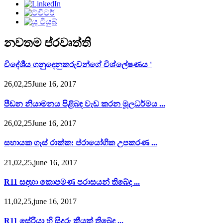
නවතම ප්රවෘත්ති
විදේශීය ගනුදෙනුකරුවන්ගේ විශ්ලේෂණය '
26,02,25June 16, 2017
පීඩන නියාමනය පිළිබඳ වැඩ කරන මූලධර්මය ...
26,02,25June 16, 2017
සහායක ගෑස් රාක්ක: ප්රායෝගික උපකරණ ...
21,02,25,june 16, 2017
R11 සඳහා කොපමණ පරාසයන් තිබේද ...
11,02,25,june 16, 2017
R11 සේරියා හි සිදුරු කීයක් තිබේද ...