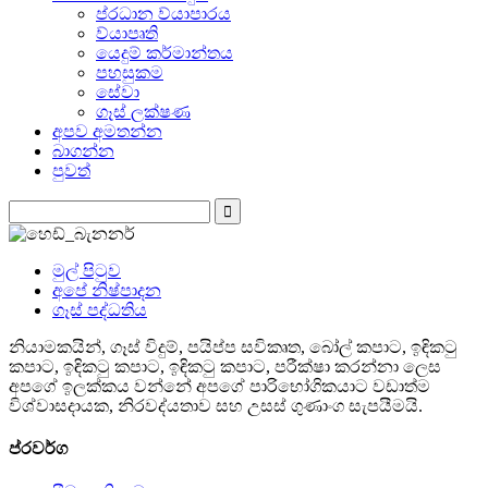
ප්රධාන ව්යාපාරය
ව්යාපෘති
යෙදුම් කර්මාන්තය
පහසුකම
සේවා
ගෑස් ලක්ෂණ
අපව අමතන්න
බාගන්න
පුවත්
මුල් පිටුව
අපේ නිෂ්පාදන
ගෑස් පද්ධතිය
නියාමකයින්, ගෑස් විදුම්, පයිප්ප සවිකෘත, බෝල් කපාට, ඉඳිකටු
කපාට, ඉඳිකටු කපාට, ඉඳිකටු කපාට, පරීක්ෂා කරන්නා ලෙස
අපගේ ඉලක්කය වන්නේ අපගේ පාරිභෝගිකයාට වඩාත්ම
විශ්වාසදායක, නිරවද්යතාව සහ උසස් ගුණාංග සැපයීමයි.
ප්රවර්ග