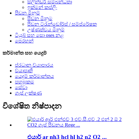
සිලින්ඩර් සම්බන්ධතා
ඉක්මන් කප්ලිං
පීඩන මිනුම්
පීඩන මිනුම
පීඩන ට්රැන්ඩෝර්ස් / සම්ප්රේෂක
උෂ්ණත්වය මිනුම්
ටියුබ් සහ සො oses නළ
පෙරහන්
කර්මාන්ත සහ යෙදුම්
ප්රධාන ව්යාපාරය
ව්යාපෘති
යෙදුම් කර්මාන්තය
පහසුකම
සේවා
ගෑස් ලක්ෂණ
විශේෂිත නිෂ්පාදන
එයාර් ar nh3 hcl hl h2 n2 O2 ...