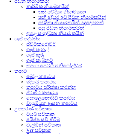
පීඩන නියාමකයා
කාර්මික නියාමකයින්
තනි වේදිකා නියාමකයා
තනි අදියර අධි පීඩන නියාමකයින්
වේදිකා නියාමකයින් දෙදෙනෙක්
පසු පීඩන නියාමකයින්
ඉහළ සංශුද්ධතා නියාමකයින්
ගෑස් පද්ධතිය
ස්විට්ක්රොවර්
ගෑස් පැනල්
ගෑස් කූරු
ගෑස් කැබිනට්
කපාට පෙට්ටි මනිෆෝල්ඩ්ස්
කපාට
බෝල කපාටය
ඉඳිකටු කපාටය
කපාටය පරීක්ෂා කරන්න
ප්රාචීර කපාටය
සොලෙනොයිඩ් කපාටය
වායුමියක ආසන කපාටය
උපකරණ සවිකෘත
ටියුබ් සවිකෘත
පයිප්ප සවි කිරීම
වෑල්ඩින් සවිකෘත
Vcr සවිකෘත