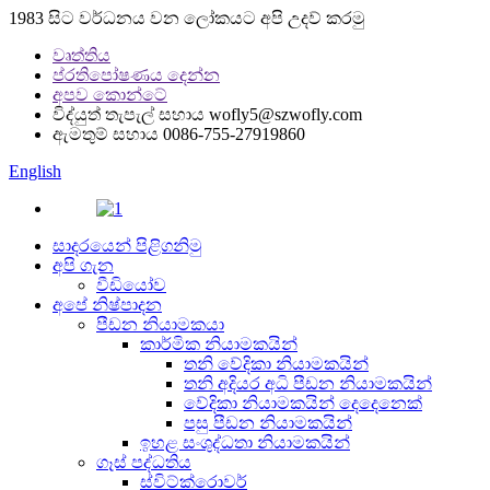
1983 සිට වර්ධනය වන ලෝකයට අපි උදව් කරමු
වෘත්තිය
ප්රතිපෝෂණය දෙන්න
අපව කොන්ටේ
විද්යුත් තැපැල් සහාය
wofly5@szwofly.com
ඇමතුම් සහාය
0086-755-27919860
English
සාදරයෙන් පිළිගනිමු
අපි ගැන
වීඩියෝව
අපේ නිෂ්පාදන
පීඩන නියාමකයා
කාර්මික නියාමකයින්
තනි වේදිකා නියාමකයින්
තනි අදියර අධි පීඩන නියාමකයින්
වේදිකා නියාමකයින් දෙදෙනෙක්
පසු පීඩන නියාමකයින්
ඉහළ සංශුද්ධතා නියාමකයින්
ගෑස් පද්ධතිය
ස්විට්ක්රොවර්