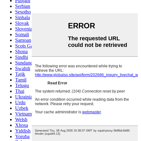
Punjabi
Serbian
Sesotho
Sinhala
Slovak
Slovenian
Somali
Samoan
Scots Gaelic
Shona
Sindhi
Sundanese
Swahili
Tajik
Tamil
Telugu
Thai
Ukrainian
Urdu
Uzbek
Vietnamese
Welsh
Xhosa
Yiddish
Yoruba