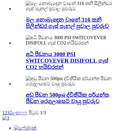
මල නොබැඳෙන වානේ 316 තනි
සිලින්ඩර ගෑස් පැනල් පුවාල පුවරුව
අධි පීඩනය 3000 PSI
SWITCOVEVER DISIFOLL ගෑස්
CO2 හයිඩ්රජන්
අඩු පීඩන 500psi ද්විතීයික පර්යන්ත
පීඩන රෙගුලාසෙට් වායු පුවරුව
1
2
3
ඊළඟ>
>>
පිටුව 1/3