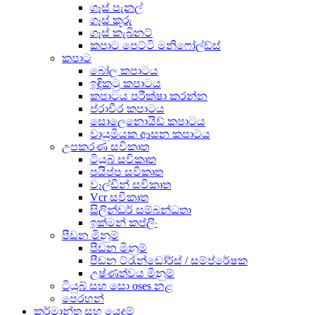
ගෑස් පැනල්
ගෑස් කූරු
ගෑස් කැබිනට්
කපාට පෙට්ටි මනිෆෝල්ඩ්ස්
කපාට
බෝල කපාටය
ඉඳිකටු කපාටය
කපාටය පරීක්ෂා කරන්න
ප්රාචීර කපාටය
සොලෙනොයිඩ් කපාටය
වායුමියක ආසන කපාටය
උපකරණ සවිකෘත
ටියුබ් සවිකෘත
පයිප්ප සවිකෘත
වෑල්ඩින් සවිකෘත
Vcr සවිකෘත
සිලින්ඩර් සම්බන්ධතා
ඉක්මන් කප්ලිං
පීඩන මිනුම්
පීඩන මිනුම්
පීඩන ට්රැන්ඩෝර්ස් / සම්ප්රේෂක
උෂ්ණත්වය මිනුම්
ටියුබ් සහ සො oses නළ
පෙරහන්
කර්මාන්ත සහ යෙදුම්