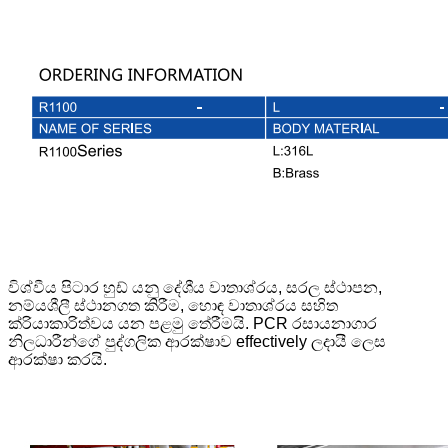
විශ්වීය පිටාර හුඩ් යනු දේශීය වාතාශ්රය, සරල ස්ථාපන,
නම්යශීලී ස්ථානගත කිරීම, හොඳ වාතාශ්රය සහිත
ක්රියාකාරිත්වය යන පළමු තේරීමයි. PCR රසායනාගාර
නිලධාරීන්ගේ පුද්ගලික ආරක්ෂාව effectively ලදායී ලෙස
ආරක්ෂා කරයි.