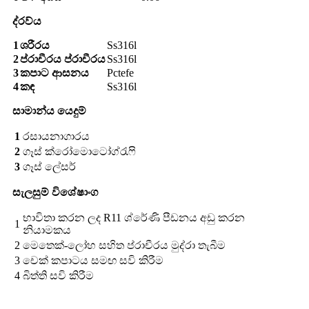
ද්රව්ය
1
ශරීරය
Ss316l
2
ප්රාචීරය ප්රාචීරය
Ss316l
3
කපාට ආසනය
Pctefe
4
කඳ
Ss316l
සාමාන්ය යෙදුම්
1
රසායනාගාරය
2
ගෑස් ක්රෝමොටෝග්රැෆි
3
ගෑස් ලේසර්
සැලසුම් විශේෂාංග
භාවිතා කරන ලද R11 ශ්රේණි පීඩනය අඩු කරන
1
නියාමකය
2
මෙතෙක්-ලෝහ සහිත ප්රාචීරය මුද්රා තැබීම
3
චෙක් කපාටය සමඟ සවි කිරීම
4
බිත්ති සවි කිරීම