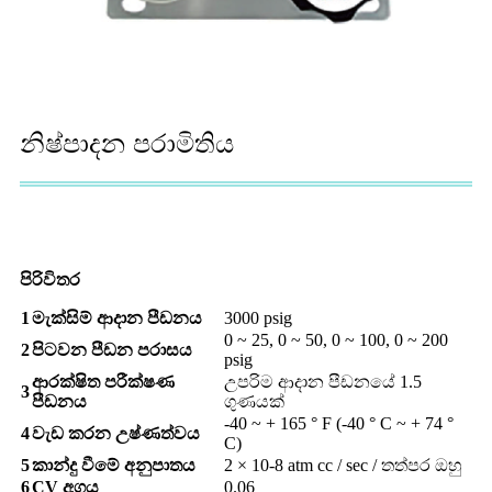
නිෂ්පාදන පරාමිතිය
පිරිවිතර
1
මැක්සිම් ආදාන පීඩනය
3000 psig
0 ~ 25, 0 ~ 50, 0 ~ 100, 0 ~ 200
2
පිටවන පීඩන පරාසය
psig
ආරක්ෂිත පරීක්ෂණ
උපරිම ආදාන පීඩනයේ 1.5
3
පීඩනය
ගුණයක්
-40 ~ + 165 ° F (-40 ° C ~ + 74 °
4
වැඩ කරන උෂ්ණත්වය
C)
5
කාන්දු වීමේ අනුපාතය
2 × 10-8 atm cc / sec / තත්පර ඔහු
6
CV අගය
0.06