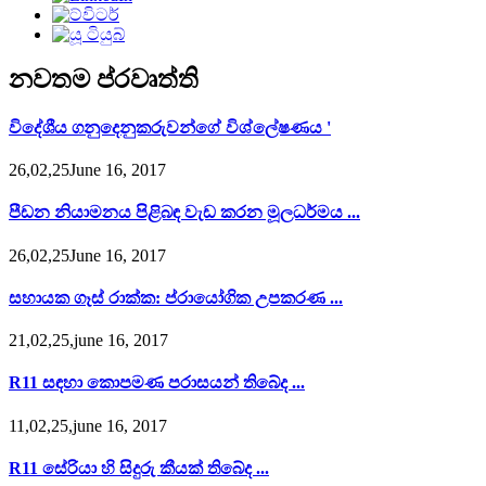
නවතම ප්රවෘත්ති
විදේශීය ගනුදෙනුකරුවන්ගේ විශ්ලේෂණය '
26,02,25June 16, 2017
පීඩන නියාමනය පිළිබඳ වැඩ කරන මූලධර්මය ...
26,02,25June 16, 2017
සහායක ගෑස් රාක්ක: ප්රායෝගික උපකරණ ...
21,02,25,june 16, 2017
R11 සඳහා කොපමණ පරාසයන් තිබේද ...
11,02,25,june 16, 2017
R11 සේරියා හි සිදුරු කීයක් තිබේද ...