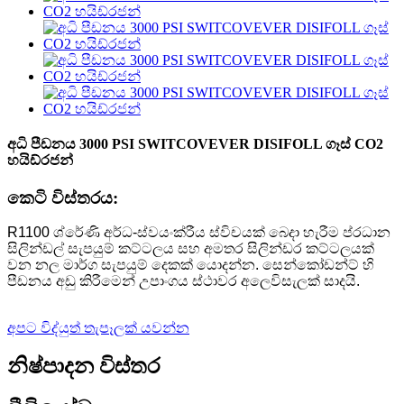
අධි පීඩනය 3000 PSI SWITCOVEVER DISIFOLL ගෑස් CO2
හයිඩ්රජන්
කෙටි විස්තරය:
R1100 ශ්රේණි අර්ධ-ස්වයංක්රීය ස්විචයක් බෙදා හැරීම ප්රධාන
සිලින්ඩල් සැපයුම් කට්ටලය සහ අමතර සිලින්ඩර කට්ටලයක්
වන නල මාර්ග සැපයුම් දෙකක් යොදන්න. සෙන්කෝඩන්ට් හි
පීඩනය අඩු කිරීමෙන් උපාංගය ස්ථාවර අලෙවිසැලක් සාදයි.
අපට විද්යුත් තැපෑලක් යවන්න
නිෂ්පාදන විස්තර