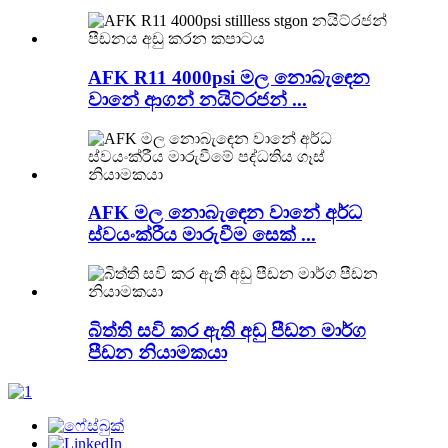
AFK R11 4000psi මල නොබැඳෙන
වානේ ආගන් නයිට්රජන් ...
AFK මල නොබැඳෙන වානේ අර්ධ
ස්වයංක්රීය මාරුවීම සෙක් ...
බිත්ති සවි කර ඇති අඩු පීඩන මාර්ග
පීඩන නියාමකයා