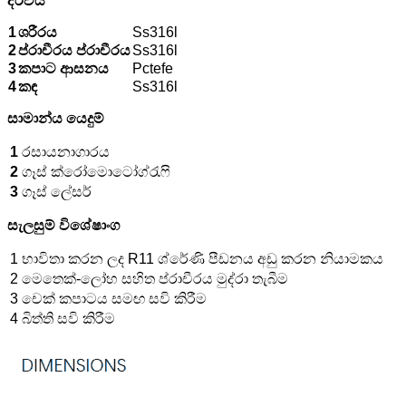
ද්රව්ය
1
ශරීරය
Ss316l
2
ප්රාචීරය ප්රාචීරය
Ss316l
3
කපාට ආසනය
Pctefe
4
කඳ
Ss316l
සාමාන්ය යෙදුම්
1
රසායනාගාරය
2
ගෑස් ක්රෝමොටෝග්රැෆි
3
ගෑස් ලේසර්
සැලසුම් විශේෂාංග
1
භාවිතා කරන ලද R11 ශ්රේණි පීඩනය අඩු කරන නියාමකය
2
මෙතෙක්-ලෝහ සහිත ප්රාචීරය මුද්රා තැබීම
3
චෙක් කපාටය සමඟ සවි කිරීම
4
බිත්ති සවි කිරීම