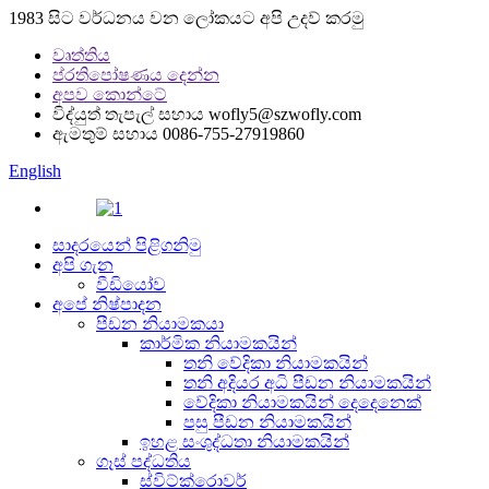
1983 සිට වර්ධනය වන ලෝකයට අපි උදව් කරමු
වෘත්තිය
ප්රතිපෝෂණය දෙන්න
අපව කොන්ටේ
විද්යුත් තැපැල් සහාය
wofly5@szwofly.com
ඇමතුම් සහාය
0086-755-27919860
English
සාදරයෙන් පිළිගනිමු
අපි ගැන
වීඩියෝව
අපේ නිෂ්පාදන
පීඩන නියාමකයා
කාර්මික නියාමකයින්
තනි වේදිකා නියාමකයින්
තනි අදියර අධි පීඩන නියාමකයින්
වේදිකා නියාමකයින් දෙදෙනෙක්
පසු පීඩන නියාමකයින්
ඉහළ සංශුද්ධතා නියාමකයින්
ගෑස් පද්ධතිය
ස්විට්ක්රොවර්