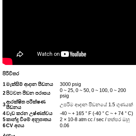
පිරිවිතර
1
මැක්සිම් ආදාන පීඩනය
3000 psig
0 ~ 25, 0 ~ 50, 0 ~ 100, 0 ~ 200
2
පිටවන පීඩන පරාසය
psig
ආරක්ෂිත පරීක්ෂණ
3
උපරිම ආදාන පීඩනයේ 1.5 ගුණයක්
පීඩනය
4
වැඩ කරන උෂ්ණත්වය
-40 ~ + 165 ° F (-40 ° C ~ + 74 ° C)
5
කාන්දු වීමේ අනුපාතය
2 × 10-8 atm cc / sec / තත්පර ඔහු
6
CV අගය
0.06