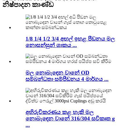
නිෂ්පාදන කාණ්ඩ
1/8 1/4 1/2 3/4 අඟල් ඉහළ පීඩනය මල
නොසන්සුන් ශාකය ...
මල නොබැඳෙන වානේ OD
සම්බන්ධතා සම්පීඩනය 4 මාර්ගය ...
අභිරුචිකරණය කළ හැකි මල
නොබැඳෙන වානේ 316/304 සවිකෘත g
...