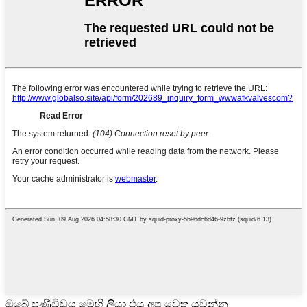
ඔබේ පණිවිඩය මෙහි ලියා එය අප වෙත යවන්න