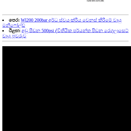
පෙර:
Wl200 200bar අර්ධ ස්වයංක්රීය වෙනස් කිරීමේ වායු
මනිෆෝල්ඩ්
ඊළඟ:
අඩු පීඩන 500psi ද්විතීයික පර්යන්ත පීඩන රෙගුලාසෙට්
වායු පුවරුව