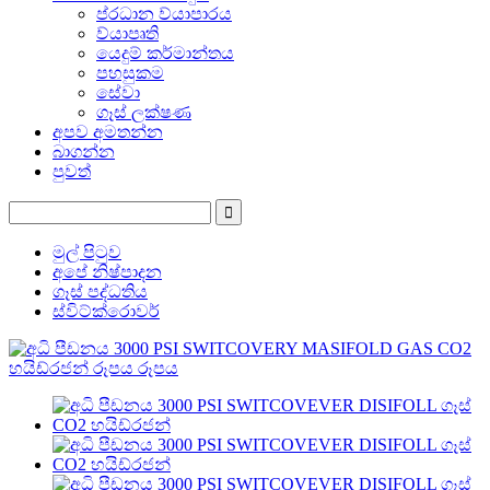
ප්රධාන ව්යාපාරය
ව්යාපෘති
යෙදුම් කර්මාන්තය
පහසුකම
සේවා
ගෑස් ලක්ෂණ
අපව අමතන්න
බාගන්න
පුවත්
මුල් පිටුව
අපේ නිෂ්පාදන
ගෑස් පද්ධතිය
ස්විට්ක්රොවර්