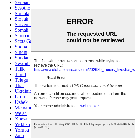
Serbian
Sesotho
Sinhala
Slovak
Slovenian
Somali
Samoan
Scots Gaelic
Shona
Sindhi
Sundanese
Swahili
Tajik
Tamil
Telugu
Thai
Ukrainian
Urdu
Uzbek
Vietnamese
Welsh
Xhosa
Yiddish
Yoruba
Zulu