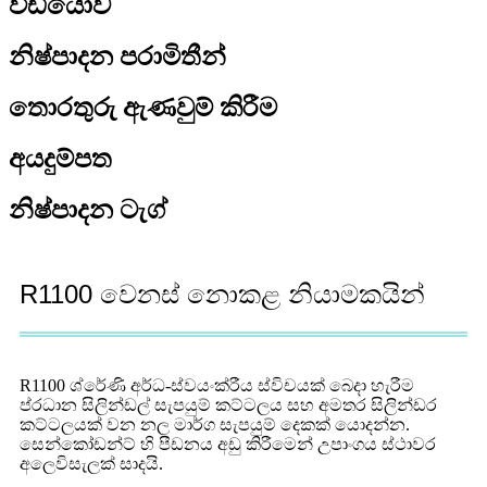
වීඩියෝව
නිෂ්පාදන පරාමිතීන්
තොරතුරු ඇණවුම් කිරීම
අයදුම්පත
නිෂ්පාදන ටැග්
R1100 වෙනස් නොකළ නියාමකයින්
R1100 ශ්රේණි අර්ධ-ස්වයංක්රීය ස්විචයක් බෙදා හැරීම
ප්රධාන සිලින්ඩල් සැපයුම් කට්ටලය සහ අමතර සිලින්ඩර
කට්ටලයක් වන නල මාර්ග සැපයුම් දෙකක් යොදන්න.
සෙන්කෝඩන්ට් හි පීඩනය අඩු කිරීමෙන් උපාංගය ස්ථාවර
අලෙවිසැලක් සාදයි.