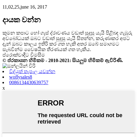
11,02,25,june 16, 2017
දායක වන්න
කුමන කපාට හෝ ගෑස් ද්රාවණය වඩාත් සුදුසු යැයි පිළිබඳ ගැඹුරු
අවබෝධයක් ඔබට වඩාත් සුදුසු යැයි සිතන්න, කරුණාකර අපට
දැන් ඔබට කාලය ඉතිරි කර ගත හැකි අතර ඔබේ සමාගමට
සැබවින්ම වෛෂයික තීරණයක් ගත හැකිය.
ප්රොක්වාදීට විමසීම
© ප්රකාශන හිමිකම - 2010-2021: සියලුම හිමිකම් ඇවිරිණි.
විද්යුත් තැපෑල යවන්න
woflysales8
0086134430639757
x