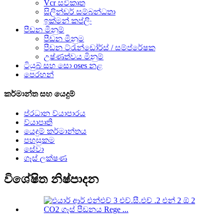
Vcr සවිකෘත
සිලින්ඩර් සම්බන්ධතා
ඉක්මන් කප්ලිං
පීඩන මිනුම්
පීඩන මිනුම
පීඩන ට්රැන්ඩෝර්ස් / සම්ප්රේෂක
උෂ්ණත්වය මිනුම්
ටියුබ් සහ සො oses නළ
පෙරහන්
කර්මාන්ත සහ යෙදුම්
ප්රධාන ව්යාපාරය
ව්යාපෘති
යෙදුම් කර්මාන්තය
පහසුකම
සේවා
ගෑස් ලක්ෂණ
විශේෂිත නිෂ්පාදන