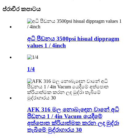
ප්රාචීර කපාටය
අධි පීඩනය 3500psi hisual dippragm
values ​​1 / 4inch
1/4
AFK 316 මල නොබැඳෙන වානේ අධි
පීඩනය 1 / 4in Vacum යෙදීමේ
අත්පොත ක්රියාත්මක කරන ලද මුද්රා
තැබීමේ මුද්රාගාරය 30