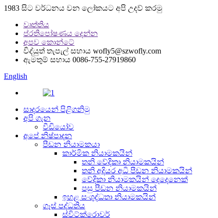
1983 සිට වර්ධනය වන ලෝකයට අපි උදව් කරමු
වෘත්තිය
ප්රතිපෝෂණය දෙන්න
අපව කොන්ටේ
විද්යුත් තැපැල් සහාය
wofly5@szwofly.com
ඇමතුම් සහාය
0086-755-27919860
English
සාදරයෙන් පිළිගනිමු
අපි ගැන
වීඩියෝව
අපේ නිෂ්පාදන
පීඩන නියාමකයා
කාර්මික නියාමකයින්
තනි වේදිකා නියාමකයින්
තනි අදියර අධි පීඩන නියාමකයින්
වේදිකා නියාමකයින් දෙදෙනෙක්
පසු පීඩන නියාමකයින්
ඉහළ සංශුද්ධතා නියාමකයින්
ගෑස් පද්ධතිය
ස්විට්ක්රොවර්