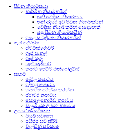
පීඩන නියාමකයා
කාර්මික නියාමකයින්
තනි වේදිකා නියාමකයා
තනි අදියර අධි පීඩන නියාමකයින්
වේදිකා නියාමකයින් දෙදෙනෙක්
පසු පීඩන නියාමකයින්
ඉහළ සංශුද්ධතා නියාමකයින්
ගෑස් පද්ධතිය
ස්විට්ක්රොවර්
ගෑස් පැනල්
ගෑස් කූරු
ගෑස් කැබිනට්
කපාට පෙට්ටි මනිෆෝල්ඩ්ස්
කපාට
බෝල කපාටය
ඉඳිකටු කපාටය
කපාටය පරීක්ෂා කරන්න
ප්රාචීර කපාටය
සොලෙනොයිඩ් කපාටය
වායුමියක ආසන කපාටය
උපකරණ සවිකෘත
ටියුබ් සවිකෘත
පයිප්ප සවි කිරීම
වෑල්ඩින් සවිකෘත