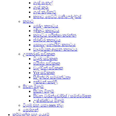
ගෑස් පැනල්
ගෑස් කූරු
ගෑස් කැබිනට්
කපාට පෙට්ටි මනිෆෝල්ඩ්ස්
කපාට
බෝල කපාටය
ඉඳිකටු කපාටය
කපාටය පරීක්ෂා කරන්න
ප්රාචීර කපාටය
සොලෙනොයිඩ් කපාටය
වායුමියක ආසන කපාටය
උපකරණ සවිකෘත
ටියුබ් සවිකෘත
පයිප්ප සවිකෘත
වෑල්ඩින් සවිකෘත
Vcr සවිකෘත
සිලින්ඩර් සම්බන්ධතා
ඉක්මන් කප්ලිං
පීඩන මිනුම්
පීඩන මිනුම්
පීඩන ට්රැන්ඩෝර්ස් / සම්ප්රේෂක
උෂ්ණත්වය මිනුම්
ටියුබ් සහ සො oses නළ
පෙරහන්
කර්මාන්ත සහ යෙදුම්