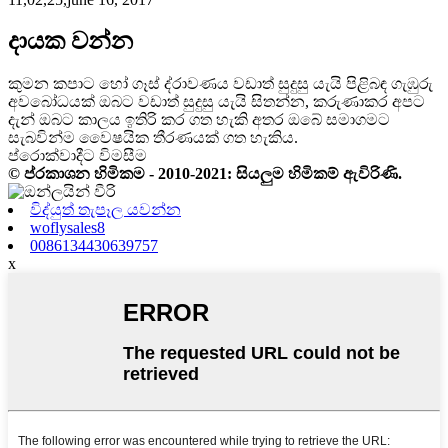
දායක වන්න
කුමන කපාට හෝ ගෑස් ද්රාවණය වඩාත් සුදුසු යැයි පිළිබඳ ගැඹුරු
අවබෝධයක් ඔබට වඩාත් සුදුසු යැයි සිතන්න, කරුණාකර අපට
දැන් ඔබට කාලය ඉතිරි කර ගත හැකි අතර ඔබේ සමාගමට
සැබවින්ම වෛෂයික තීරණයක් ගත හැකිය.
ප්රොක්වාදීට විමසීම
© ප්රකාශන හිමිකම - 2010-2021: සියලුම හිමිකම් ඇවිරිණි.
විද්යුත් තැපෑල යවන්න
woflysales8
0086134430639757
x