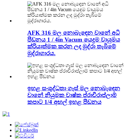
AFK 316 මල නොබැඳෙන වානේ අධි
පීඩනය 1 / 4in Vacum යෙදුම වායුමය
ක්රියාත්මක කරන ලද මුද්රා තැබීමේ
මුද්රාගාරය.
ඉහළ සංශුද්ධතා ගෑස් මල නොබැඳෙන
වානේ නියුමක වාෂ්ක ප්රාචීරාප්ලාම්
කපාට 1/4 අඟල් ඉහළ පීඩනය