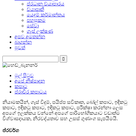
ප්රධාන ව්යාපාරය
ව්යාපෘති
යෙදුම් කර්මාන්තය
පහසුකම
සේවා
ගෑස් ලක්ෂණ
අපව අමතන්න
බාගන්න
පුවත්
මුල් පිටුව
අපේ නිෂ්පාදන
කපාට
ප්රාචීර කපාටය
නියාමකයින්, ගෑස් විදුම්, පයිප්ප සවිකෘත, බෝල් කපාට, ඉඳිකටු
කපාට, ඉඳිකටු කපාට, ඉඳිකටු කපාට, පරීක්ෂා කරන්නා ලෙස
අපගේ ඉලක්කය වන්නේ අපගේ පාරිභෝගිකයාට වඩාත්ම
විශ්වාසදායක, නිරවද්යතාව සහ උසස් ගුණාංග සැපයීමයි.
ප්රවර්ග