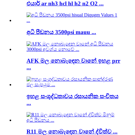
එයාර් ar nh3 hcl hl h2 n2 O2 ...
අධි පීඩනය 3500psi mauu ...
AFK මල නොබැඳෙන වානේ ඉහළ prr
...
ඉහළ සංශුද්ධතාවය රසායනික සංචිතය
...
R11 මල නොබැඳෙන වානේ ද්විත්ව ...