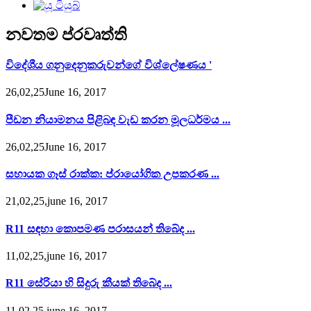
නවතම ප්රවෘත්ති
විදේශීය ගනුදෙනුකරුවන්ගේ විශ්ලේෂණය '
26,02,25June 16, 2017
පීඩන නියාමනය පිළිබඳ වැඩ කරන මූලධර්මය ...
26,02,25June 16, 2017
සහායක ගෑස් රාක්ක: ප්රායෝගික උපකරණ ...
21,02,25,june 16, 2017
R11 සඳහා කොපමණ පරාසයන් තිබේද ...
11,02,25,june 16, 2017
R11 සේරියා හි සිදුරු කීයක් තිබේද ...
11,02,25,june 16, 2017