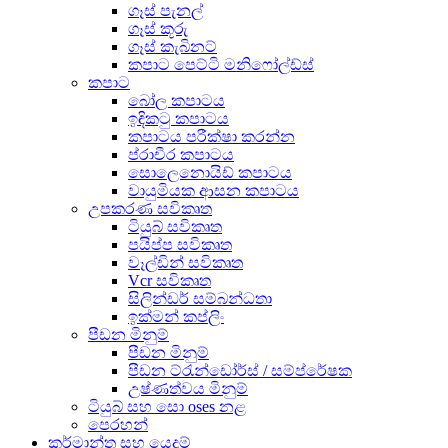
ගෑස් පැනල්
ගෑස් කූරු
ගෑස් කැබිනට්
කපාට පෙට්ටි මනිෆෝල්ඩ්ස්
කපාට
බෝල කපාටය
ඉඳිකටු කපාටය
කපාටය පරීක්ෂා කරන්න
ප්රාචීර කපාටය
සොලෙනොයිඩ් කපාටය
වායුමියක ආසන කපාටය
උපකරණ සවිකෘත
ටියුබ් සවිකෘත
පයිප්ප සවිකෘත
වෑල්ඩින් සවිකෘත
Vcr සවිකෘත
සිලින්ඩර් සම්බන්ධතා
ඉක්මන් කප්ලිං
පීඩන මිනුම්
පීඩන මිනුම්
පීඩන ට්රැන්ඩෝර්ස් / සම්ප්රේෂක
උෂ්ණත්වය මිනුම්
ටියුබ් සහ සො oses නළ
පෙරහන්
කර්මාන්ත සහ යෙදුම්