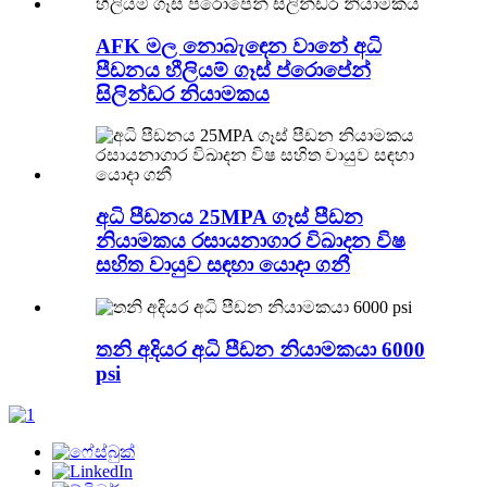
AFK මල නොබැඳෙන වානේ අධි
පීඩනය හීලියම් ගෑස් ප්රොපේන්
සිලින්ඩර නියාමකය
අධි පීඩනය 25MPA ගෑස් පීඩන
නියාමකය රසායනාගාර විඛාදන විෂ
සහිත වායුව සඳහා යොදා ගනී
තනි අදියර අධි පීඩන නියාමකයා 6000
psi