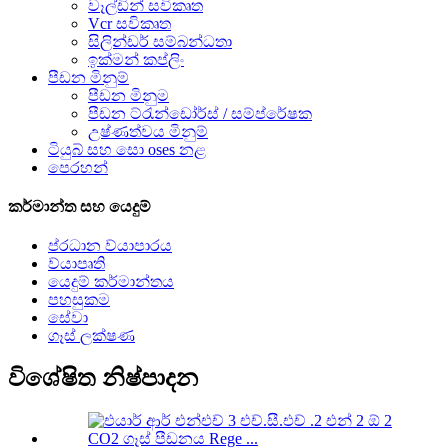
වෑල්ඩින් සවිකෘත
Vcr සවිකෘත
සිලින්ඩර් සම්බන්ධතා
ඉක්මන් කප්ලිං
පීඩන මිනුම්
පීඩන මිනුම
පීඩන ට්රැන්ඩෝර්ස් / සම්ප්රේෂක
උෂ්ණත්වය මිනුම්
ටියුබ් සහ සො oses නළ
පෙරහන්
කර්මාන්ත සහ යෙදුම්
ප්රධාන ව්යාපාරය
ව්යාපෘති
යෙදුම් කර්මාන්තය
පහසුකම
සේවා
ගෑස් ලක්ෂණ
විශේෂිත නිෂ්පාදන