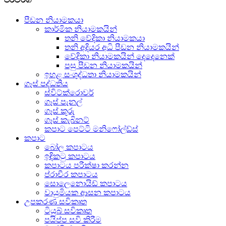
පීඩන නියාමකයා
කාර්මික නියාමකයින්
තනි වේදිකා නියාමකයා
තනි අදියර අධි පීඩන නියාමකයින්
වේදිකා නියාමකයින් දෙදෙනෙක්
පසු පීඩන නියාමකයින්
ඉහළ සංශුද්ධතා නියාමකයින්
ගෑස් පද්ධතිය
ස්විට්ක්රොවර්
ගෑස් පැනල්
ගෑස් කූරු
ගෑස් කැබිනට්
කපාට පෙට්ටි මනිෆෝල්ඩ්ස්
කපාට
බෝල කපාටය
ඉඳිකටු කපාටය
කපාටය පරීක්ෂා කරන්න
ප්රාචීර කපාටය
සොලෙනොයිඩ් කපාටය
වායුමියක ආසන කපාටය
උපකරණ සවිකෘත
ටියුබ් සවිකෘත
පයිප්ප සවි කිරීම