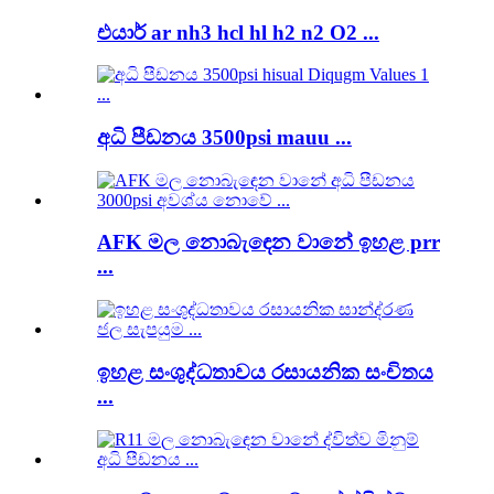
එයාර් ar nh3 hcl hl h2 n2 O2 ...
අධි පීඩනය 3500psi mauu ...
AFK මල නොබැඳෙන වානේ ඉහළ prr
...
ඉහළ සංශුද්ධතාවය රසායනික සංචිතය
...