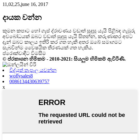
11,02,25,june 16, 2017
දායක වන්න
කුමන කපාට හෝ ගෑස් ද්රාවණය වඩාත් සුදුසු යැයි පිළිබඳ ගැඹුරු
අවබෝධයක් ඔබට වඩාත් සුදුසු යැයි සිතන්න, කරුණාකර අපට
දැන් ඔබට කාලය ඉතිරි කර ගත හැකි අතර ඔබේ සමාගමට
සැබවින්ම වෛෂයික තීරණයක් ගත හැකිය.
ප්රොක්වාදීට විමසීම
© ප්රකාශන හිමිකම - 2010-2021: සියලුම හිමිකම් ඇවිරිණි.
විද්යුත් තැපෑල යවන්න
woflysales8
0086134430639757
x