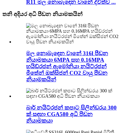
R11 මල නොබැඳෙන වානේ ද්විත්ව ...
තනි අදියර අධි පීඩන නියාමකයින්
මල නොබැඳෙන වානේ 316l පීඩන
නියාමකයා 6MPA සහ 0.16MPA
හයිඩ්රජන් ඇමෝනියා නයිට්රජන්
මීතේන් ඔක්සිජන් CO2 වායු පීඩන
නියාමකයින්
බාර් නයිට්රජන් කපාට සිලින්ඩරය 300
ක් සඳහා CGA580 අධි පීඩන
නියාමකයා