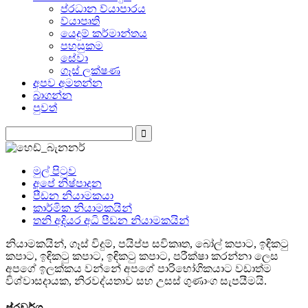
ප්රධාන ව්යාපාරය
ව්යාපෘති
යෙදුම් කර්මාන්තය
පහසුකම
සේවා
ගෑස් ලක්ෂණ
අපව අමතන්න
බාගන්න
පුවත්
මුල් පිටුව
අපේ නිෂ්පාදන
පීඩන නියාමකයා
කාර්මික නියාමකයින්
තනි අදියර අධි පීඩන නියාමකයින්
නියාමකයින්, ගෑස් විදුම්, පයිප්ප සවිකෘත, බෝල් කපාට, ඉඳිකටු
කපාට, ඉඳිකටු කපාට, ඉඳිකටු කපාට, පරීක්ෂා කරන්නා ලෙස
අපගේ ඉලක්කය වන්නේ අපගේ පාරිභෝගිකයාට වඩාත්ම
විශ්වාසදායක, නිරවද්යතාව සහ උසස් ගුණාංග සැපයීමයි.
ප්රවර්ග