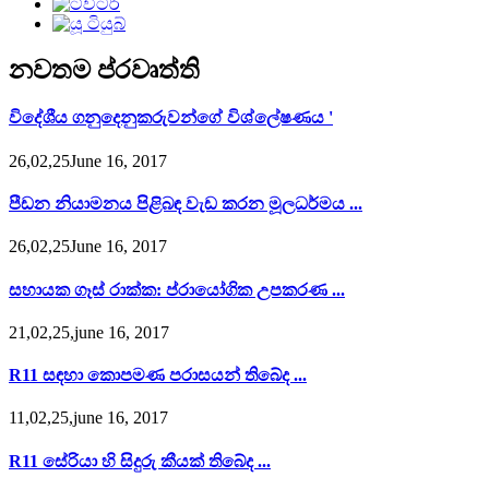
නවතම ප්රවෘත්ති
විදේශීය ගනුදෙනුකරුවන්ගේ විශ්ලේෂණය '
26,02,25June 16, 2017
පීඩන නියාමනය පිළිබඳ වැඩ කරන මූලධර්මය ...
26,02,25June 16, 2017
සහායක ගෑස් රාක්ක: ප්රායෝගික උපකරණ ...
21,02,25,june 16, 2017
R11 සඳහා කොපමණ පරාසයන් තිබේද ...
11,02,25,june 16, 2017
R11 සේරියා හි සිදුරු කීයක් තිබේද ...