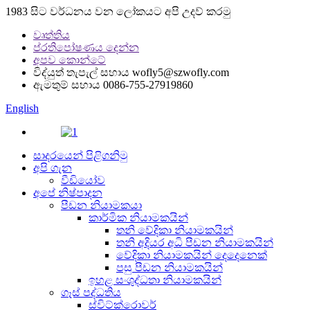
1983 සිට වර්ධනය වන ලෝකයට අපි උදව් කරමු
වෘත්තිය
ප්රතිපෝෂණය දෙන්න
අපව කොන්ටේ
විද්යුත් තැපැල් සහාය
wofly5@szwofly.com
ඇමතුම් සහාය
0086-755-27919860
English
සාදරයෙන් පිළිගනිමු
අපි ගැන
වීඩියෝව
අපේ නිෂ්පාදන
පීඩන නියාමකයා
කාර්මික නියාමකයින්
තනි වේදිකා නියාමකයින්
තනි අදියර අධි පීඩන නියාමකයින්
වේදිකා නියාමකයින් දෙදෙනෙක්
පසු පීඩන නියාමකයින්
ඉහළ සංශුද්ධතා නියාමකයින්
ගෑස් පද්ධතිය
ස්විට්ක්රොවර්