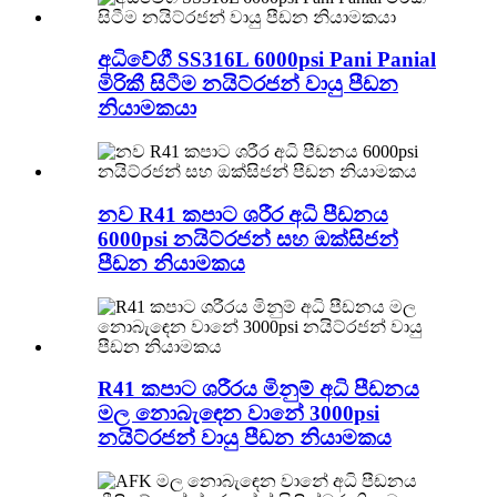
අධිවේගී SS316L 6000psi Pani Panial
මිරිකී සිටීම නයිට්රජන් වායු පීඩන
නියාමකයා
නව R41 කපාට ශරීර අධි පීඩනය
6000psi නයිට්රජන් සහ ඔක්සිජන්
පීඩන නියාමකය
R41 කපාට ශරීරය මිනුම් අධි පීඩනය
මල නොබැඳෙන වානේ 3000psi
නයිට්රජන් වායු පීඩන නියාමකය