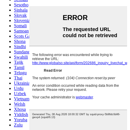
Sesotho
Sinhala
Slovak
Slovenian
Somali
Samoan
Scots Gaelic
Shona
Sindhi
Sundanese
Swahili
Tajik
Tamil
Telugu
Thai
Ukrainian
Urdu
Uzbek
Vietnamese
Welsh
Xhosa
Yiddish
Yoruba
Zulu