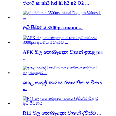
එයාර් ar nh3 hcl hl h2 n2 O2 ...
අධි පීඩනය 3500psi mauu ...
AFK මල නොබැඳෙන වානේ ඉහළ prr
...
ඉහළ සංශුද්ධතාවය රසායනික සංචිතය
...
R11 මල නොබැඳෙන වානේ ද්විත්ව ...