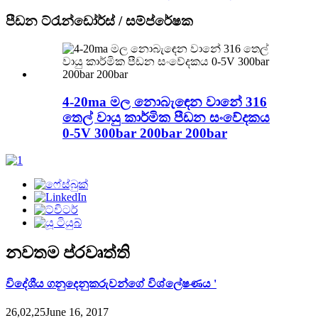
පීඩන ට්රැන්ඩෝර්ස් / සම්ප්රේෂක
4-20ma මල නොබැඳෙන වානේ 316
තෙල් වායු කාර්මික පීඩන සංවේදකය
0-5V 300bar 200bar 200bar
නවතම ප්රවෘත්ති
විදේශීය ගනුදෙනුකරුවන්ගේ විශ්ලේෂණය '
26,02,25June 16, 2017