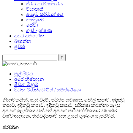
ප්රධාන ව්යාපාරය
ව්යාපෘති
යෙදුම් කර්මාන්තය
පහසුකම
සේවා
ගෑස් ලක්ෂණ
අපව අමතන්න
බාගන්න
පුවත්
මුල් පිටුව
අපේ නිෂ්පාදන
පීඩන මිනුම්
පීඩන ට්රැන්ඩෝර්ස් / සම්ප්රේෂක
නියාමකයින්, ගෑස් විදුම්, පයිප්ප සවිකෘත, බෝල් කපාට, ඉඳිකටු
කපාට, ඉඳිකටු කපාට, ඉඳිකටු කපාට, පරීක්ෂා කරන්නා ලෙස
අපගේ ඉලක්කය වන්නේ අපගේ පාරිභෝගිකයාට වඩාත්ම
විශ්වාසදායක, නිරවද්යතාව සහ උසස් ගුණාංග සැපයීමයි.
ප්රවර්ග