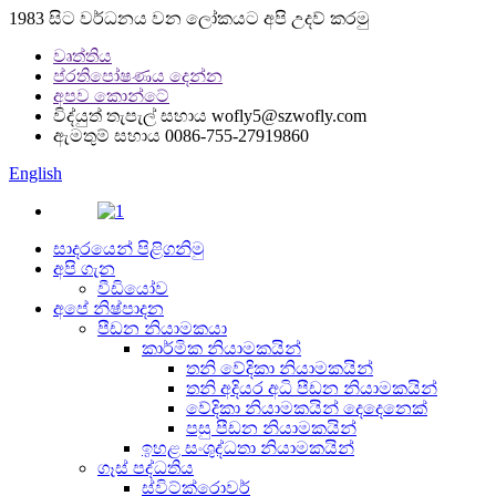
1983 සිට වර්ධනය වන ලෝකයට අපි උදව් කරමු
වෘත්තිය
ප්රතිපෝෂණය දෙන්න
අපව කොන්ටේ
විද්යුත් තැපැල් සහාය
wofly5@szwofly.com
ඇමතුම් සහාය
0086-755-27919860
English
සාදරයෙන් පිළිගනිමු
අපි ගැන
වීඩියෝව
අපේ නිෂ්පාදන
පීඩන නියාමකයා
කාර්මික නියාමකයින්
තනි වේදිකා නියාමකයින්
තනි අදියර අධි පීඩන නියාමකයින්
වේදිකා නියාමකයින් දෙදෙනෙක්
පසු පීඩන නියාමකයින්
ඉහළ සංශුද්ධතා නියාමකයින්
ගෑස් පද්ධතිය
ස්විට්ක්රොවර්