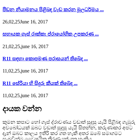
පීඩන නියාමනය පිළිබඳ වැඩ කරන මූලධර්මය ...
26,02,25June 16, 2017
සහායක ගෑස් රාක්ක: ප්රායෝගික උපකරණ ...
21,02,25,june 16, 2017
R11 සඳහා කොපමණ පරාසයන් තිබේද ...
11,02,25,june 16, 2017
R11 සේරියා හි සිදුරු කීයක් තිබේද ...
11,02,25,june 16, 2017
දායක වන්න
කුමන කපාට හෝ ගෑස් ද්රාවණය වඩාත් සුදුසු යැයි පිළිබඳ ගැඹුරු
අවබෝධයක් ඔබට වඩාත් සුදුසු යැයි සිතන්න, කරුණාකර අපට
දැන් ඔබට කාලය ඉතිරි කර ගත හැකි අතර ඔබේ සමාගමට
සැබවින්ම වෛෂයික තීරණයක් ගත හැකිය.