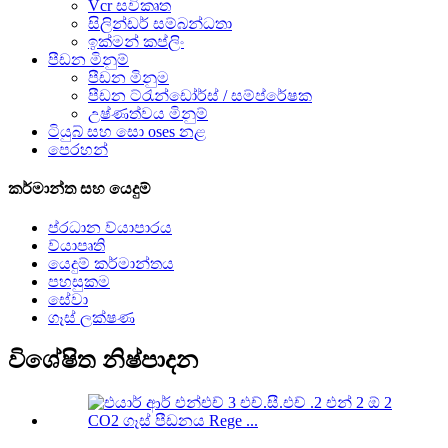
Vcr සවිකෘත
සිලින්ඩර් සම්බන්ධතා
ඉක්මන් කප්ලිං
පීඩන මිනුම්
පීඩන මිනුම
පීඩන ට්රැන්ඩෝර්ස් / සම්ප්රේෂක
උෂ්ණත්වය මිනුම්
ටියුබ් සහ සො oses නළ
පෙරහන්
කර්මාන්ත සහ යෙදුම්
ප්රධාන ව්යාපාරය
ව්යාපෘති
යෙදුම් කර්මාන්තය
පහසුකම
සේවා
ගෑස් ලක්ෂණ
විශේෂිත නිෂ්පාදන