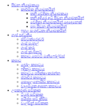
පීඩන නියාමකයා
කාර්මික නියාමකයින්
තනි වේදිකා නියාමකයා
තනි අදියර අධි පීඩන නියාමකයින්
වේදිකා නියාමකයින් දෙදෙනෙක්
පසු පීඩන නියාමකයින්
ඉහළ සංශුද්ධතා නියාමකයින්
ගෑස් පද්ධතිය
ස්විට්ක්රොවර්
ගෑස් පැනල්
ගෑස් කූරු
ගෑස් කැබිනට්
කපාට පෙට්ටි මනිෆෝල්ඩ්ස්
කපාට
බෝල කපාටය
ඉඳිකටු කපාටය
කපාටය පරීක්ෂා කරන්න
ප්රාචීර කපාටය
සොලෙනොයිඩ් කපාටය
වායුමියක ආසන කපාටය
උපකරණ සවිකෘත
ටියුබ් සවිකෘත
පයිප්ප සවි කිරීම
වෑල්ඩින් සවිකෘත