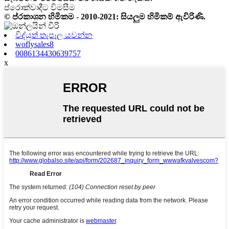
ප්රොක්වාදීට විමසීම
© ප්රකාශන හිමිකම - 2010-2021: සියලුම හිමිකම් ඇවිරිණි.
විද්යුත් තැපෑල යවන්න
woflysales8
0086134430639757
x