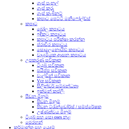
ගෑස් පැනල්
ගෑස් කූරු
ගෑස් කැබිනට්
කපාට පෙට්ටි මනිෆෝල්ඩ්ස්
කපාට
බෝල කපාටය
ඉඳිකටු කපාටය
කපාටය පරීක්ෂා කරන්න
ප්රාචීර කපාටය
සොලෙනොයිඩ් කපාටය
වායුමියක ආසන කපාටය
උපකරණ සවිකෘත
ටියුබ් සවිකෘත
පයිප්ප සවිකෘත
වෑල්ඩින් සවිකෘත
Vcr සවිකෘත
සිලින්ඩර් සම්බන්ධතා
ඉක්මන් කප්ලිං
පීඩන මිනුම්
පීඩන මිනුම්
පීඩන ට්රැන්ඩෝර්ස් / සම්ප්රේෂක
උෂ්ණත්වය මිනුම්
ටියුබ් සහ සො oses නළ
පෙරහන්
කර්මාන්ත සහ යෙදුම්