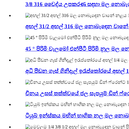
3/8 316 වෛද්ය උපකරණ සඳහා මල නොබැ
අඟල් 31/2 අඟල් 316 මල නොබැඳෙන වානේ 
45 ° පිරිමි වැලමෝ එන්පීටී පිරිමි නූල මල න
අධි පීඩන ගෑස් ගිනිදැල් ඉරැප්තෝරයේ අඟල
චීනය උසස් තත්ත්වයේ ජල සැපයුම් ඩින් ෆ්රෙ
ටියුබ් ඉන්ස්කය මඟින් භාගික නල මල නොබ