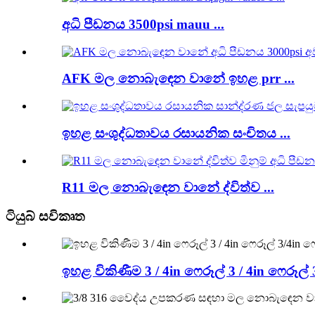
අධි පීඩනය 3500psi mauu ...
AFK මල නොබැඳෙන වානේ ඉහළ prr ...
ඉහළ සංශුද්ධතාවය රසායනික සංචිතය ...
R11 මල නොබැඳෙන වානේ ද්විත්ව ...
ටියුබ් සවිකෘත
ඉහළ විකිණීම 3 / 4in ෆෙරූල් 3 / 4in ෆෙරූ