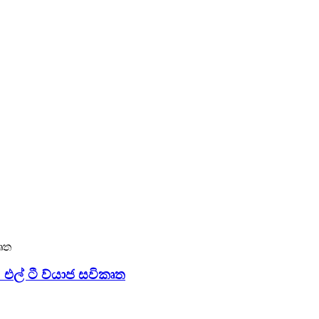
 එල් ටී ව්යාජ සවිකෘත