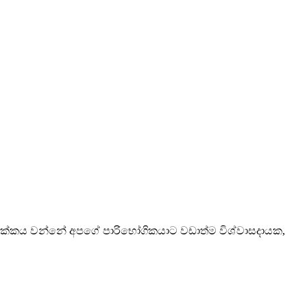
ගේ ඉලක්කය වන්නේ අපගේ පාරිභෝගිකයාට වඩාත්ම විශ්වාසදායක,