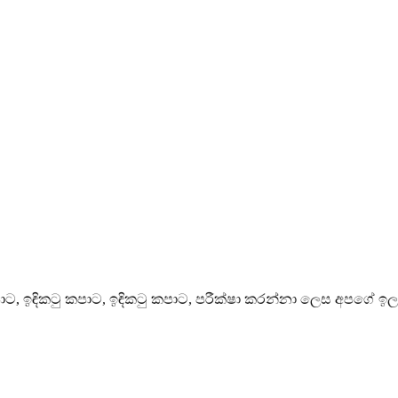
ටු කපාට, ඉඳිකටු කපාට, ඉඳිකටු කපාට, පරීක්ෂා කරන්නා ලෙස අප