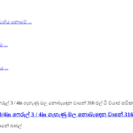
ල් 3/4in ෆෙරූල් 3 / 4in ගැහැණු මල නොබැඳෙන වානේ 316