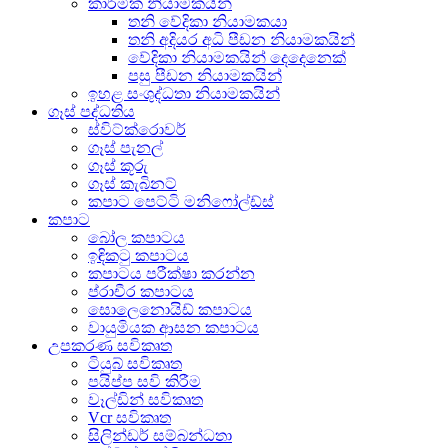
කාර්මික නියාමකයින්
තනි වේදිකා නියාමකයා
තනි අදියර අධි පීඩන නියාමකයින්
වේදිකා නියාමකයින් දෙදෙනෙක්
පසු පීඩන නියාමකයින්
ඉහළ සංශුද්ධතා නියාමකයින්
ගෑස් පද්ධතිය
ස්විට්ක්රොවර්
ගෑස් පැනල්
ගෑස් කූරු
ගෑස් කැබිනට්
කපාට පෙට්ටි මනිෆෝල්ඩ්ස්
කපාට
බෝල කපාටය
ඉඳිකටු කපාටය
කපාටය පරීක්ෂා කරන්න
ප්රාචීර කපාටය
සොලෙනොයිඩ් කපාටය
වායුමියක ආසන කපාටය
උපකරණ සවිකෘත
ටියුබ් සවිකෘත
පයිප්ප සවි කිරීම
වෑල්ඩින් සවිකෘත
Vcr සවිකෘත
සිලින්ඩර් සම්බන්ධතා