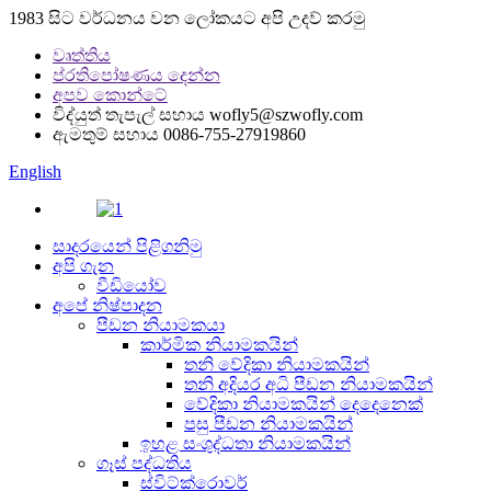
1983 සිට වර්ධනය වන ලෝකයට අපි උදව් කරමු
වෘත්තිය
ප්රතිපෝෂණය දෙන්න
අපව කොන්ටේ
විද්යුත් තැපැල් සහාය
wofly5@szwofly.com
ඇමතුම් සහාය
0086-755-27919860
English
සාදරයෙන් පිළිගනිමු
අපි ගැන
වීඩියෝව
අපේ නිෂ්පාදන
පීඩන නියාමකයා
කාර්මික නියාමකයින්
තනි වේදිකා නියාමකයින්
තනි අදියර අධි පීඩන නියාමකයින්
වේදිකා නියාමකයින් දෙදෙනෙක්
පසු පීඩන නියාමකයින්
ඉහළ සංශුද්ධතා නියාමකයින්
ගෑස් පද්ධතිය
ස්විට්ක්රොවර්