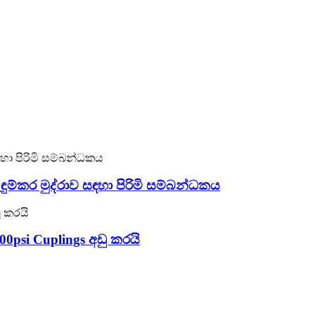
ුම්කර මුද්රාව සඳහා පිරිමි සම්බන්ධකය
0psi Cuplings අඩු කරයි