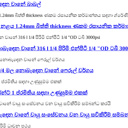
ඳෙන වානේ බාබල්
නළය 1.24mm බිත්ති thickness ණකම රසායනික කර්මා
ොබැඳෙන වානේ 316 l 1/4 පිරිමි එන්පීටී 1/4 "OD ටබී 300
් 1/4 මල නොබැඳෙන වානේ ෆෙරූල් වර්ගය
න්ට් 1 ප්රමිතිය සඳහා උණුසුම්ම එකක්
ැඳෙන වානේ වායු සංසේචනය වන වායු සවිකිරීම් සම්බන