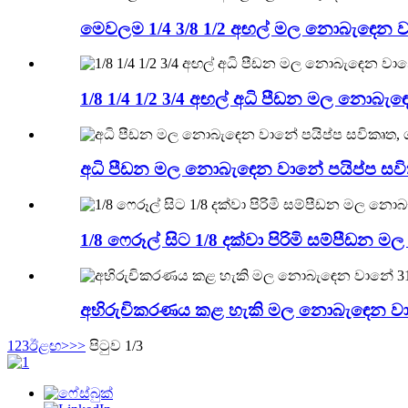
මෙවලම 1/4 3/8 1/2 අඟල් මල නොබැඳෙන ව
1/8 1/4 1/2 3/4 අඟල් අධි පීඩන මල නො
අධි පීඩන මල නොබැඳෙන වානේ පයිප්ප සව
1/8 ෆෙරූල් සිට 1/8 දක්වා පිරිමි සම්පීඩන 
අභිරුචිකරණය කළ හැකි මල නොබැඳෙන වානේ 31
1
2
3
ඊළඟ>
>>
පිටුව 1/3