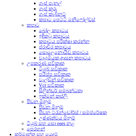
ගෑස් පැනල්
ගෑස් කූරු
ගෑස් කැබිනට්
කපාට පෙට්ටි මනිෆෝල්ඩ්ස්
කපාට
බෝල කපාටය
ඉඳිකටු කපාටය
කපාටය පරීක්ෂා කරන්න
ප්රාචීර කපාටය
සොලෙනොයිඩ් කපාටය
වායුමියක ආසන කපාටය
උපකරණ සවිකෘත
ටියුබ් සවිකෘත
පයිප්ප සවිකෘත
වෑල්ඩින් සවිකෘත
Vcr සවිකෘත
සිලින්ඩර් සම්බන්ධතා
ඉක්මන් කප්ලිං
පීඩන මිනුම්
පීඩන මිනුම්
පීඩන ට්රැන්ඩෝර්ස් / සම්ප්රේෂක
උෂ්ණත්වය මිනුම්
ටියුබ් සහ සො oses නළ
පෙරහන්
කර්මාන්ත සහ යෙදුම්