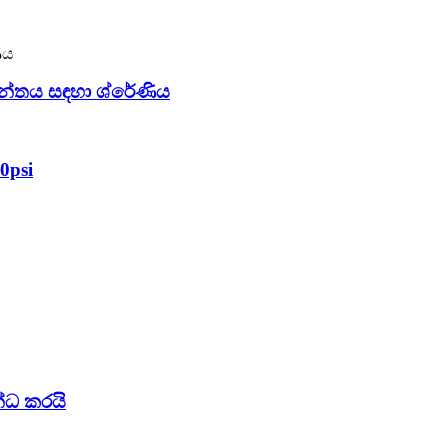
න්තය සඳහා ශ්රේණිය
0psi
්ධ කරයි