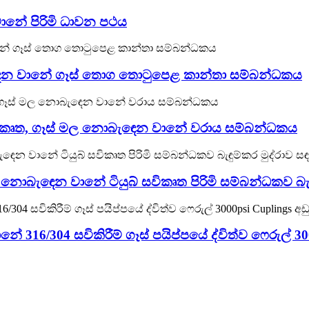
ානේ පිරිමි ධාවන පථය
බැඳෙන වානේ ගෑස් තොග තොටුපෙළ කාන්තා සම්බන්ධකය
ිකෘත, ගෑස් මල නොබැඳෙන වානේ වරාය සම්බන්ධකය
මල නොබැඳෙන වානේ ටියුබ් සවිකෘත පිරිමි සම්බන්ධකව බැඳ
6/304 සවිකිරීම් ගෑස් පයිප්පයේ ද්විත්ව ෆෙරුල් 300