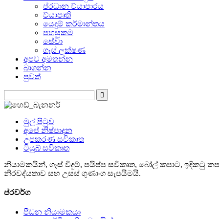
ප්රධාන ව්යාපාරය
ව්යාපෘති
යෙදුම් කර්මාන්තය
පහසුකම
සේවා
ගෑස් ලක්ෂණ
අපව අමතන්න
බාගන්න
පුවත්
මුල් පිටුව
අපේ නිෂ්පාදන
උපකරණ සවිකෘත
ටියුබ් සවිකෘත
නියාමකයින්, ගෑස් විදුම්, පයිප්ප සවිකෘත, බෝල් කපාට, ඉඳික
නිරවද්යතාව සහ උසස් ගුණාංග සැපයීමයි.
ප්රවර්ග
පීඩන නියාමකයා