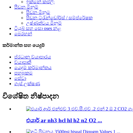
ඉක්මන් කප්ලිං
පීඩන මිනුම්
පීඩන මිනුම
පීඩන ට්රැන්ඩෝර්ස් / සම්ප්රේෂක
උෂ්ණත්වය මිනුම්
ටියුබ් සහ සො oses නළ
පෙරහන්
කර්මාන්ත සහ යෙදුම්
ප්රධාන ව්යාපාරය
ව්යාපෘති
යෙදුම් කර්මාන්තය
පහසුකම
සේවා
ගෑස් ලක්ෂණ
විශේෂිත නිෂ්පාදන
එයාර් ar nh3 hcl hl h2 n2 O2 ...