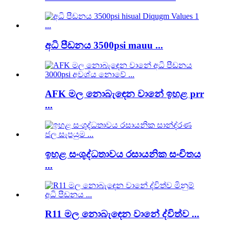
අධි පීඩනය 3500psi mauu ...
AFK මල නොබැඳෙන වානේ ඉහළ prr
...
ඉහළ සංශුද්ධතාවය රසායනික සංචිතය
...
R11 මල නොබැඳෙන වානේ ද්විත්ව ...