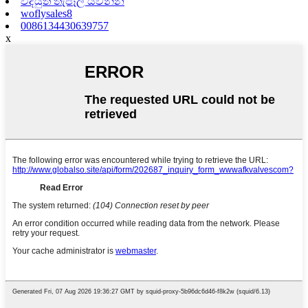
විද්යුත් තැපෑල යවන්න
woflysales8
0086134430639757
x