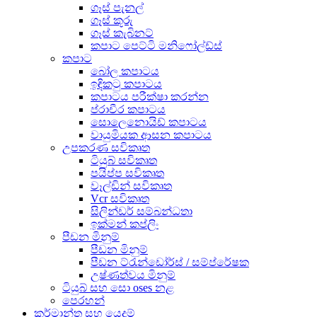
ගෑස් පැනල්
ගෑස් කූරු
ගෑස් කැබිනට්
කපාට පෙට්ටි මනිෆෝල්ඩ්ස්
කපාට
බෝල කපාටය
ඉඳිකටු කපාටය
කපාටය පරීක්ෂා කරන්න
ප්රාචීර කපාටය
සොලෙනොයිඩ් කපාටය
වායුමියක ආසන කපාටය
උපකරණ සවිකෘත
ටියුබ් සවිකෘත
පයිප්ප සවිකෘත
වෑල්ඩින් සවිකෘත
Vcr සවිකෘත
සිලින්ඩර් සම්බන්ධතා
ඉක්මන් කප්ලිං
පීඩන මිනුම්
පීඩන මිනුම්
පීඩන ට්රැන්ඩෝර්ස් / සම්ප්රේෂක
උෂ්ණත්වය මිනුම්
ටියුබ් සහ සො oses නළ
පෙරහන්
කර්මාන්ත සහ යෙදුම්