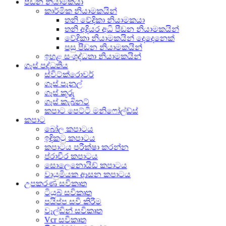
පීඩන නියාමකයා
කාර්මික නියාමකයින්
තනි වේදිකා නියාමකයා
තනි අදියර අධි පීඩන නියාමකයින්
වේදිකා නියාමකයින් දෙදෙනෙක්
පසු පීඩන නියාමකයින්
ඉහළ සංශුද්ධතා නියාමකයින්
ගෑස් පද්ධතිය
ස්විට්ක්රොවර්
ගෑස් පැනල්
ගෑස් කූරු
ගෑස් කැබිනට්
කපාට පෙට්ටි මනිෆෝල්ඩ්ස්
කපාට
බෝල කපාටය
ඉඳිකටු කපාටය
කපාටය පරීක්ෂා කරන්න
ප්රාචීර කපාටය
සොලෙනොයිඩ් කපාටය
වායුමියක ආසන කපාටය
උපකරණ සවිකෘත
ටියුබ් සවිකෘත
පයිප්ප සවි කිරීම
වෑල්ඩින් සවිකෘත
Vcr සවිකෘත