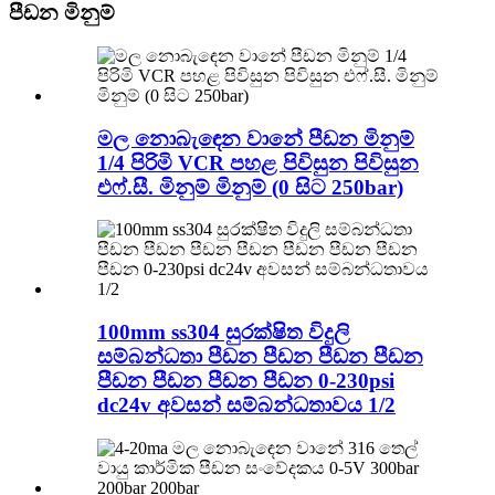
පීඩන මිනුම්
මල නොබැඳෙන වානේ පීඩන මිනුම්
1/4 පිරිමි VCR පහළ පිවිසුන පිවිසුන
එෆ්.සී. මිනුම් මිනුම් (0 සිට 250bar)
100mm ss304 සුරක්ෂිත විදුලි
සම්බන්ධතා පීඩන පීඩන පීඩන පීඩන
පීඩන පීඩන පීඩන පීඩන 0-230psi
dc24v අවසන් සම්බන්ධතාවය 1/2