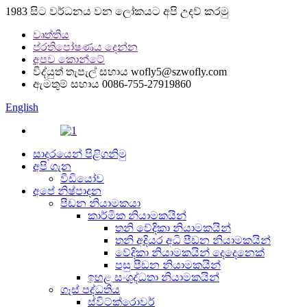
1983 සිට වර්ධනය වන ලෝකයට අපි උදව් කරමු
වෘත්තිය
ප්රතිපෝෂණය දෙන්න
අපව කොන්ටේ
විද්යුත් තැපැල් සහාය
wofly5@szwofly.com
ඇමතුම් සහාය
0086-755-27919860
English
සාදරයෙන් පිළිගනිමු
අපි ගැන
වීඩියෝව
අපේ නිෂ්පාදන
පීඩන නියාමකයා
කාර්මික නියාමකයින්
තනි වේදිකා නියාමකයින්
තනි අදියර අධි පීඩන නියාමකයින්
වේදිකා නියාමකයින් දෙදෙනෙක්
පසු පීඩන නියාමකයින්
ඉහළ සංශුද්ධතා නියාමකයින්
ගෑස් පද්ධතිය
ස්විට්ක්රොවර්