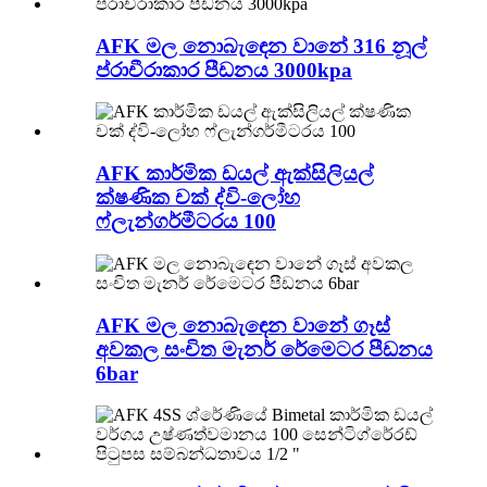
AFK මල නොබැඳෙන වානේ 316 නූල්
ප්රාචීරාකාර පීඩනය 3000kpa
AFK කාර්මික ඩයල් ඇක්සිලියල්
ක්ෂණික චක් ද්වි-ලෝහ
ෆ්ලැන්ගර්මීටරය 100
AFK මල නොබැඳෙන වානේ ගෑස්
අවකල සංචිත මැනර් රේමෙටර පීඩනය
6bar