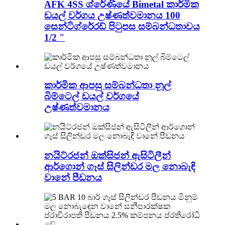
AFK 4SS ශ්රේණියේ Bimetal කාර්මික
ඩයල් වර්ගය උෂ්ණත්වමානය 100
සෙන්ටිග්රේරඩ් පිටුපස සම්බන්ධතාවය
1/2 "
කාර්මික ආපසු සම්බන්ධතා නූල්
බිම්ටෙල් ඩයල් වර්ගයේ
උෂ්ණත්වමානය
නයිට්රජන් ඔක්සිජන් ඇසිටිලීන්
ආර්ගොන් ගෑස් සිලින්ඩර මල නොබැඳි
වානේ පීඩනය