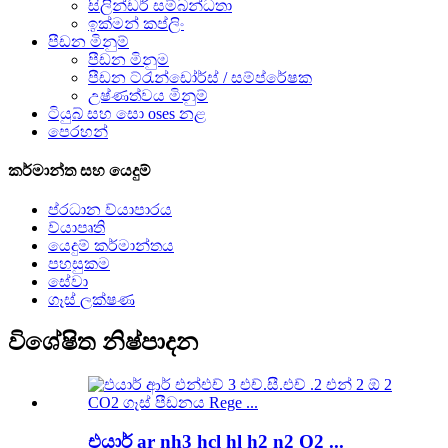
සිලින්ඩර් සම්බන්ධතා
ඉක්මන් කප්ලිං
පීඩන මිනුම්
පීඩන මිනුම
පීඩන ට්රැන්ඩෝර්ස් / සම්ප්රේෂක
උෂ්ණත්වය මිනුම්
ටියුබ් සහ සො oses නළ
පෙරහන්
කර්මාන්ත සහ යෙදුම්
ප්රධාන ව්යාපාරය
ව්යාපෘති
යෙදුම් කර්මාන්තය
පහසුකම
සේවා
ගෑස් ලක්ෂණ
විශේෂිත නිෂ්පාදන
එයාර් ar nh3 hcl hl h2 n2 O2 ...