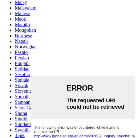
Malay
Malayalam
Maltese
Maori
Marathi
Mongolian
Burmese
Nepali
Norwegian
Pashto
Persian
Punjabi
Serbian
Sesotho
Sinhala
Slovak
Slovenian
Somali
Samoan
Scots Gaelic
Shona
Sindhi
Sundanese
Swahili
Tajik