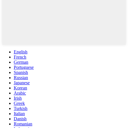
English
French
German
Portuguese
Spanish
Russian
Japanese
Korean
Arabic
Irish
Greek
Turkish
Italian
Danish
Romanian