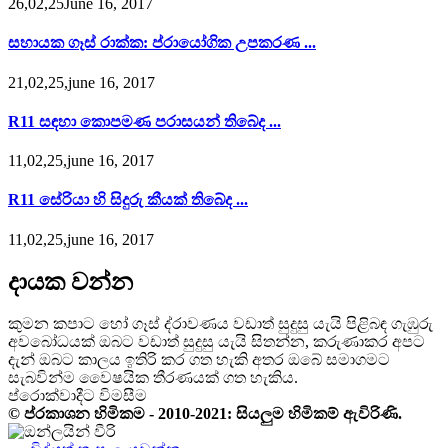
26,02,25June 16, 2017
සහායක ගෑස් රාක්ක: ප්රායෝගික උපකරණ ...
21,02,25,june 16, 2017
R11 සඳහා කොපමණ පරාසයන් තිබේද ...
11,02,25,june 16, 2017
R11 සේරියා හි සිදුරු කීයක් තිබේද ...
11,02,25,june 16, 2017
දායක වන්න
කුමන කපාට හෝ ගෑස් ද්රාවණය වඩාත් සුදුසු යැයි පිළිබඳ ගැඹුරු
අවබෝධයක් ඔබට වඩාත් සුදුසු යැයි සිතන්න, කරුණාකර අපට
දැන් ඔබට කාලය ඉතිරි කර ගත හැකි අතර ඔබේ සමාගමට
සැබවින්ම වෛෂයික තීරණයක් ගත හැකිය.
ප්රොක්වාදීට විමසීම
© ප්රකාශන හිමිකම - 2010-2021: සියලුම හිමිකම් ඇවිරිණි.