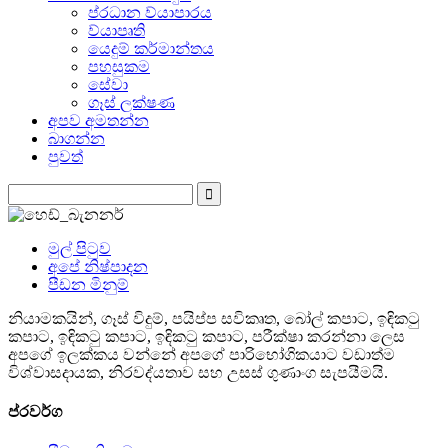
ප්රධාන ව්යාපාරය
ව්යාපෘති
යෙදුම් කර්මාන්තය
පහසුකම
සේවා
ගෑස් ලක්ෂණ
අපව අමතන්න
බාගන්න
පුවත්
මුල් පිටුව
අපේ නිෂ්පාදන
පීඩන මිනුම්
නියාමකයින්, ගෑස් විදුම්, පයිප්ප සවිකෘත, බෝල් කපාට, ඉඳිකටු
කපාට, ඉඳිකටු කපාට, ඉඳිකටු කපාට, පරීක්ෂා කරන්නා ලෙස
අපගේ ඉලක්කය වන්නේ අපගේ පාරිභෝගිකයාට වඩාත්ම
විශ්වාසදායක, නිරවද්යතාව සහ උසස් ගුණාංග සැපයීමයි.
ප්රවර්ග