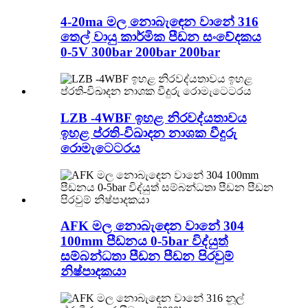
4-20ma මල නොබැඳෙන වානේ 316
තෙල් වායු කාර්මික පීඩන සංවේදකය
0-5V 300bar 200bar 200bar
LZB -4WBF ඉහළ නිරවද්යතාවය
ඉහළ ප්රති-විඛාදන නාශක වීදුරු
රොමැටෙටරය
AFK මල නොබැඳෙන වානේ 304
100mm පීඩනය 0-5bar විද්යුත්
සම්බන්ධතා පීඩන පීඩන පිරවුම්
නිෂ්පාදකයා