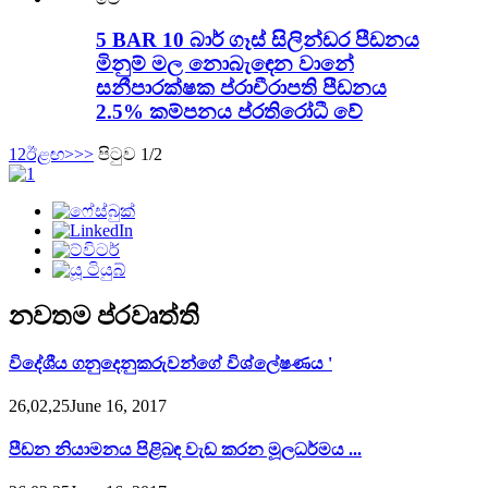
5 BAR 10 බාර් ගෑස් සිලින්ඩර පීඩනය
මිනුම් මල නොබැඳෙන වානේ
සනීපාරක්ෂක ප්රාචීරාපති පීඩනය
2.5% කම්පනය ප්රතිරෝධී වේ
1
2
ඊළඟ>
>>
පිටුව 1/2
නවතම ප්රවෘත්ති
විදේශීය ගනුදෙනුකරුවන්ගේ විශ්ලේෂණය '
26,02,25June 16, 2017
පීඩන නියාමනය පිළිබඳ වැඩ කරන මූලධර්මය ...