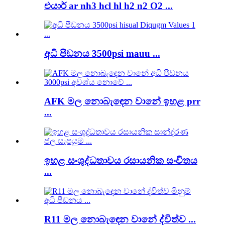
එයාර් ar nh3 hcl hl h2 n2 O2 ...
අධි පීඩනය 3500psi mauu ...
AFK මල නොබැඳෙන වානේ ඉහළ prr
...
ඉහළ සංශුද්ධතාවය රසායනික සංචිතය
...
R11 මල නොබැඳෙන වානේ ද්විත්ව ...