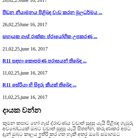
26,02,25June 16, 2017
පීඩන නියාමනය පිළිබඳ වැඩ කරන මූලධර්මය ...
26,02,25June 16, 2017
සහායක ගෑස් රාක්ක: ප්රායෝගික උපකරණ ...
21,02,25,june 16, 2017
R11 සඳහා කොපමණ පරාසයන් තිබේද ...
11,02,25,june 16, 2017
R11 සේරියා හි සිදුරු කීයක් තිබේද ...
11,02,25,june 16, 2017
දායක වන්න
කුමන කපාට හෝ ගෑස් ද්රාවණය වඩාත් සුදුසු යැයි පිළිබඳ ගැඹුරු
අවබෝධයක් ඔබට වඩාත් සුදුසු යැයි සිතන්න, කරුණාකර අපට
දැන් ඔබට කාලය ඉතිරි කර ගත හැකි අතර ඔබේ සමාගමට