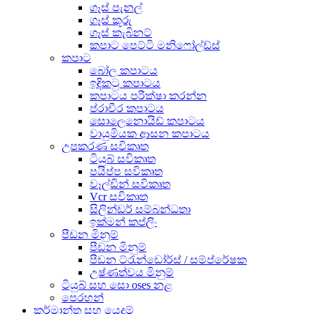
ගෑස් පැනල්
ගෑස් කූරු
ගෑස් කැබිනට්
කපාට පෙට්ටි මනිෆෝල්ඩ්ස්
කපාට
බෝල කපාටය
ඉඳිකටු කපාටය
කපාටය පරීක්ෂා කරන්න
ප්රාචීර කපාටය
සොලෙනොයිඩ් කපාටය
වායුමියක ආසන කපාටය
උපකරණ සවිකෘත
ටියුබ් සවිකෘත
පයිප්ප සවිකෘත
වෑල්ඩින් සවිකෘත
Vcr සවිකෘත
සිලින්ඩර් සම්බන්ධතා
ඉක්මන් කප්ලිං
පීඩන මිනුම්
පීඩන මිනුම්
පීඩන ට්රැන්ඩෝර්ස් / සම්ප්රේෂක
උෂ්ණත්වය මිනුම්
ටියුබ් සහ සො oses නළ
පෙරහන්
කර්මාන්ත සහ යෙදුම්