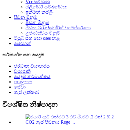
Vcr සවිකෘත
සිලින්ඩර් සම්බන්ධතා
ඉක්මන් කප්ලිං
පීඩන මිනුම්
පීඩන මිනුම
පීඩන ට්රැන්ඩෝර්ස් / සම්ප්රේෂක
උෂ්ණත්වය මිනුම්
ටියුබ් සහ සො oses නළ
පෙරහන්
කර්මාන්ත සහ යෙදුම්
ප්රධාන ව්යාපාරය
ව්යාපෘති
යෙදුම් කර්මාන්තය
පහසුකම
සේවා
ගෑස් ලක්ෂණ
විශේෂිත නිෂ්පාදන