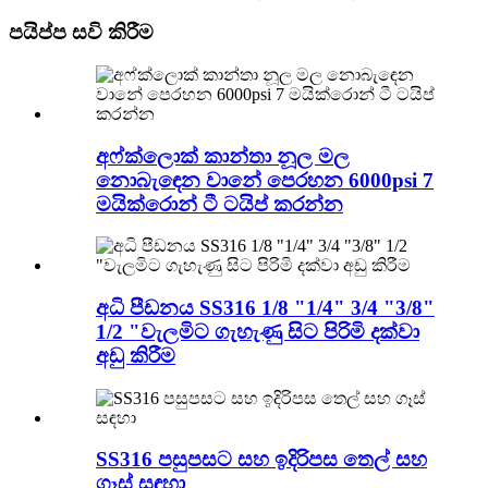
පයිප්ප සවි කිරීම
අෆ්ක්ලොක් කාන්තා නූල මල
නොබැඳෙන වානේ පෙරහන 6000psi 7
මයික්රොන් ටී ටයිප් කරන්න
අධි පීඩනය SS316 1/8 "1/4" 3/4 "3/8"
1/2 "වැලමිට ගැහැණු සිට පිරිමි දක්වා
අඩු කිරීම
SS316 පසුපසට සහ ඉදිරිපස තෙල් සහ
ගෑස් සඳහා