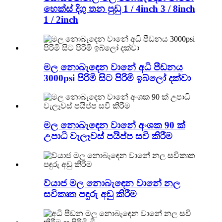
හෙක්ස් දිගු තන පුඩු 1 / 4inch 3 / 8inch
1 / 2inch
මල නොබැඳෙන වානේ අධි පීඩනය
3000psi පිරිමි සිට පිරිමි ඉබ්ලෝ දක්වා
මල නොබැඳෙන වානේ අංශක 90 ක්
උපාධි වැලෑවස් පයිප්ප සවි කිරීම
ව්යාජ මල නොබැඳෙන වානේ නල
සවිකෘත පඳුරු අඩු කිරීම