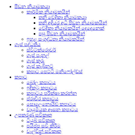
පීඩන නියාමකයා
කාර්මික නියාමකයින්
තනි වේදිකා නියාමකයා
තනි අදියර අධි පීඩන නියාමකයින්
වේදිකා නියාමකයින් දෙදෙනෙක්
පසු පීඩන නියාමකයින්
ඉහළ සංශුද්ධතා නියාමකයින්
ගෑස් පද්ධතිය
ස්විට්ක්රොවර්
ගෑස් පැනල්
ගෑස් කූරු
ගෑස් කැබිනට්
කපාට පෙට්ටි මනිෆෝල්ඩ්ස්
කපාට
බෝල කපාටය
ඉඳිකටු කපාටය
කපාටය පරීක්ෂා කරන්න
ප්රාචීර කපාටය
සොලෙනොයිඩ් කපාටය
වායුමියක ආසන කපාටය
උපකරණ සවිකෘත
ටියුබ් සවිකෘත
පයිප්ප සවි කිරීම
වෑල්ඩින් සවිකෘත