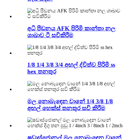
අධි පීඩනය AFK පිරිමි කාන්තා නල
ශාඛාව ටී සවිකිරීම
1/8 1/4 3/8 3/4 අඟල් ද්විත්ව පිරිමි ss
hex තනතුර
මල නොබැඳෙන වානේ 1/4 3/8 1/8
අඟල් හෙක්ස් තනතුර සවි කිරීම
ෂඩාස්ජොනල් මල නොබැඳෙන වානේ