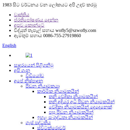
1983 සිට වර්ධනය වන ලෝකයට අපි උදව් කරමු
වෘත්තිය
ප්රතිපෝෂණය දෙන්න
අපව කොන්ටේ
විද්යුත් තැපැල් සහාය
wofly5@szwofly.com
ඇමතුම් සහාය
0086-755-27919860
English
සාදරයෙන් පිළිගනිමු
අපි ගැන
වීඩියෝව
අපේ නිෂ්පාදන
පීඩන නියාමකයා
කාර්මික නියාමකයින්
තනි වේදිකා නියාමකයින්
තනි අදියර අධි පීඩන නියාමකයින්
වේදිකා නියාමකයින් දෙදෙනෙක්
පසු පීඩන නියාමකයින්
ඉහළ සංශුද්ධතා නියාමකයින්
ගෑස් පද්ධතිය
ස්විට්ක්රොවර්