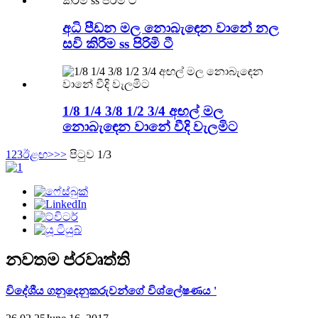
අධි පීඩන මල නොබැඳෙන වානේ නල
සවි කිරීම ss පිරිමි ටී
1/8 1/4 3/8 1/2 3/4 අඟල් මල
නොබැඳෙන වානේ වීදි වැලමිට
1
2
3
ඊළඟ>
>>
පිටුව 1/3
නවතම ප්රවෘත්ති
විදේශීය ගනුදෙනුකරුවන්ගේ විශ්ලේෂණය '