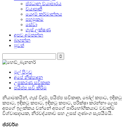
ප්රධාන ව්යාපාරය
ව්යාපෘති
යෙදුම් කර්මාන්තය
පහසුකම
සේවා
ගෑස් ලක්ෂණ
අපව අමතන්න
බාගන්න
පුවත්
මුල් පිටුව
අපේ නිෂ්පාදන
උපකරණ සවිකෘත
පයිප්ප සවි කිරීම
නියාමකයින්, ගෑස් විදුම්, පයිප්ප සවිකෘත, බෝල් කපාට, ඉඳිකටු
කපාට, ඉඳිකටු කපාට, ඉඳිකටු කපාට, පරීක්ෂා කරන්නා ලෙස
අපගේ ඉලක්කය වන්නේ අපගේ පාරිභෝගිකයාට වඩාත්ම
විශ්වාසදායක, නිරවද්යතාව සහ උසස් ගුණාංග සැපයීමයි.
ප්රවර්ග