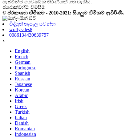
සැබවින්ම වෛෂයික තීරණයක් ගත හැකිය.
ප්රොක්වාදීට විමසීම
© ප්රකාශන හිමිකම - 2010-2021: සියලුම හිමිකම් ඇවිරිණි.
විද්යුත් තැපෑල යවන්න
woflysales8
0086134430639757
x
English
French
German
Portuguese
Spanish
Russian
Japanese
Korean
Arabic
Irish
Greek
Turkish
Italian
Danish
Romanian
Indonesian