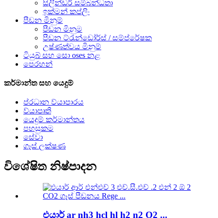
සිලින්ඩර් සම්බන්ධතා
ඉක්මන් කප්ලිං
පීඩන මිනුම්
පීඩන මිනුම
පීඩන ට්රැන්ඩෝර්ස් / සම්ප්රේෂක
උෂ්ණත්වය මිනුම්
ටියුබ් සහ සො oses නළ
පෙරහන්
කර්මාන්ත සහ යෙදුම්
ප්රධාන ව්යාපාරය
ව්යාපෘති
යෙදුම් කර්මාන්තය
පහසුකම
සේවා
ගෑස් ලක්ෂණ
විශේෂිත නිෂ්පාදන
එයාර් ar nh3 hcl hl h2 n2 O2 ...