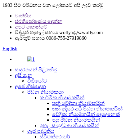
1983 සිට වර්ධනය වන ලෝකයට අපි උදව් කරමු
වෘත්තිය
ප්රතිපෝෂණය දෙන්න
අපව කොන්ටේ
විද්යුත් තැපැල් සහාය
wofly5@szwofly.com
ඇමතුම් සහාය
0086-755-27919860
English
සාදරයෙන් පිළිගනිමු
අපි ගැන
වීඩියෝව
අපේ නිෂ්පාදන
පීඩන නියාමකයා
කාර්මික නියාමකයින්
තනි වේදිකා නියාමකයින්
තනි අදියර අධි පීඩන නියාමකයින්
වේදිකා නියාමකයින් දෙදෙනෙක්
පසු පීඩන නියාමකයින්
ඉහළ සංශුද්ධතා නියාමකයින්
ගෑස් පද්ධතිය
ස්විට්ක්රොවර්