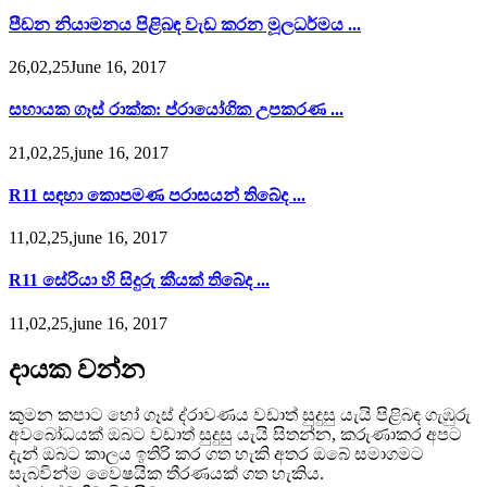
පීඩන නියාමනය පිළිබඳ වැඩ කරන මූලධර්මය ...
26,02,25June 16, 2017
සහායක ගෑස් රාක්ක: ප්රායෝගික උපකරණ ...
21,02,25,june 16, 2017
R11 සඳහා කොපමණ පරාසයන් තිබේද ...
11,02,25,june 16, 2017
R11 සේරියා හි සිදුරු කීයක් තිබේද ...
11,02,25,june 16, 2017
දායක වන්න
කුමන කපාට හෝ ගෑස් ද්රාවණය වඩාත් සුදුසු යැයි පිළිබඳ ගැඹුරු
අවබෝධයක් ඔබට වඩාත් සුදුසු යැයි සිතන්න, කරුණාකර අපට
දැන් ඔබට කාලය ඉතිරි කර ගත හැකි අතර ඔබේ සමාගමට
සැබවින්ම වෛෂයික තීරණයක් ගත හැකිය.