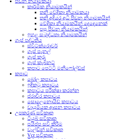
පීඩන නියාමකයා
කාර්මික නියාමකයින්
තනි වේදිකා නියාමකයා
තනි අදියර අධි පීඩන නියාමකයින්
වේදිකා නියාමකයින් දෙදෙනෙක්
පසු පීඩන නියාමකයින්
ඉහළ සංශුද්ධතා නියාමකයින්
ගෑස් පද්ධතිය
ස්විට්ක්රොවර්
ගෑස් පැනල්
ගෑස් කූරු
ගෑස් කැබිනට්
කපාට පෙට්ටි මනිෆෝල්ඩ්ස්
කපාට
බෝල කපාටය
ඉඳිකටු කපාටය
කපාටය පරීක්ෂා කරන්න
ප්රාචීර කපාටය
සොලෙනොයිඩ් කපාටය
වායුමියක ආසන කපාටය
උපකරණ සවිකෘත
ටියුබ් සවිකෘත
පයිප්ප සවි කිරීම
වෑල්ඩින් සවිකෘත
Vcr සවිකෘත