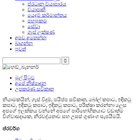
ප්රධාන ව්යාපාරය
ව්යාපෘති
යෙදුම් කර්මාන්තය
පහසුකම
සේවා
ගෑස් ලක්ෂණ
අපව අමතන්න
බාගන්න
පුවත්
මුල් පිටුව
අපේ නිෂ්පාදන
උපකරණ සවිකෘත
නියාමකයින්, ගෑස් විදුම්, පයිප්ප සවිකෘත, බෝල් කපාට, ඉඳිකටු
කපාට, ඉඳිකටු කපාට, ඉඳිකටු කපාට, පරීක්ෂා කරන්නා ලෙස
අපගේ ඉලක්කය වන්නේ අපගේ පාරිභෝගිකයාට වඩාත්ම
විශ්වාසදායක, නිරවද්යතාව සහ උසස් ගුණාංග සැපයීමයි.
ප්රවර්ග