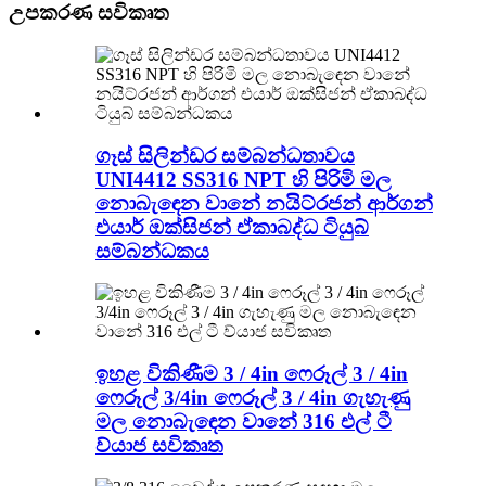
උපකරණ සවිකෘත
ගෑස් සිලින්ඩර සම්බන්ධතාවය
UNI4412 SS316 NPT හි පිරිමි මල
නොබැඳෙන වානේ නයිට්රජන් ආර්ගන්
එයාර් ඔක්සිජන් ඒකාබද්ධ ටියුබ්
සම්බන්ධකය
ඉහළ විකිණීම 3 / 4in ෆෙරූල් 3 / 4in
ෆෙරූල් 3/4in ෆෙරූල් 3 / 4in ගැහැණු
මල නොබැඳෙන වානේ 316 එල් ටී
ව්යාජ සවිකෘත