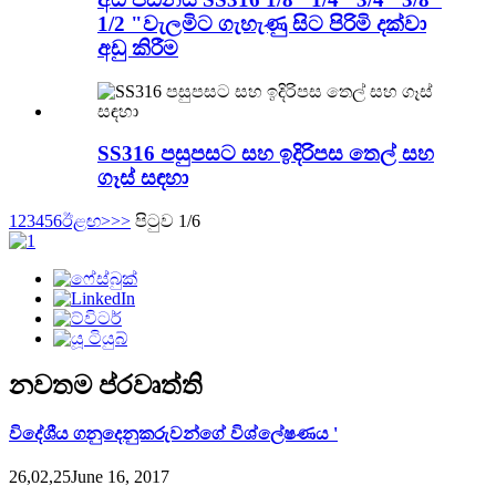
1/2 "වැලමිට ගැහැණු සිට පිරිමි දක්වා
අඩු කිරීම
SS316 පසුපසට සහ ඉදිරිපස තෙල් සහ
ගෑස් සඳහා
1
2
3
4
5
6
ඊළඟ>
>>
පිටුව 1/6
නවතම ප්රවෘත්ති
විදේශීය ගනුදෙනුකරුවන්ගේ විශ්ලේෂණය '
26,02,25June 16, 2017