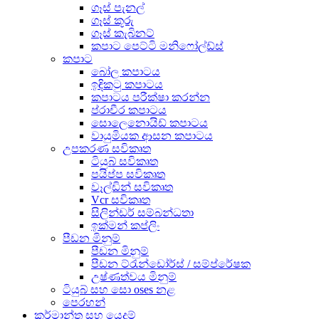
ගෑස් පැනල්
ගෑස් කූරු
ගෑස් කැබිනට්
කපාට පෙට්ටි මනිෆෝල්ඩ්ස්
කපාට
බෝල කපාටය
ඉඳිකටු කපාටය
කපාටය පරීක්ෂා කරන්න
ප්රාචීර කපාටය
සොලෙනොයිඩ් කපාටය
වායුමියක ආසන කපාටය
උපකරණ සවිකෘත
ටියුබ් සවිකෘත
පයිප්ප සවිකෘත
වෑල්ඩින් සවිකෘත
Vcr සවිකෘත
සිලින්ඩර් සම්බන්ධතා
ඉක්මන් කප්ලිං
පීඩන මිනුම්
පීඩන මිනුම්
පීඩන ට්රැන්ඩෝර්ස් / සම්ප්රේෂක
උෂ්ණත්වය මිනුම්
ටියුබ් සහ සො oses නළ
පෙරහන්
කර්මාන්ත සහ යෙදුම්