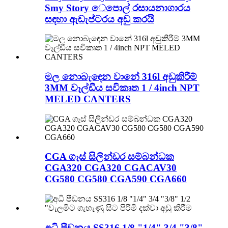
Smy Story ෙපොල් රසායනාගාරය
සඳහා ඇඩැප්ටරය අඩු කරයි
මල නොබැඳෙන වානේ 316l අඩුකිරීම්
3MM වෑල්ඩීය සවිකෘත 1 / 4inch NPT
MELED CANTERS
CGA ගෑස් සිලින්ඩර සම්බන්ධක
CGA320 CGA320 CGACAV30
CG580 CG580 CGA590 CGA660
අධි පීඩනය SS316 1/8 "1/4" 3/4 "3/8"