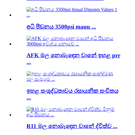
අධි පීඩනය 3500psi mauu ...
AFK මල නොබැඳෙන වානේ ඉහළ prr
...
ඉහළ සංශුද්ධතාවය රසායනික සංචිතය
...
R11 මල නොබැඳෙන වානේ ද්විත්ව ...