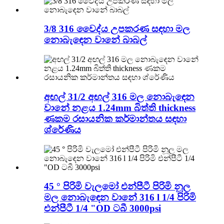
3/8 316 වෛද්ය උපකරණ සඳහා මල
නොබැඳෙන වානේ බාබල්
අඟල් 31/2 අඟල් 316 මල නොබැඳෙන
වානේ නළය 1.24mm බිත්ති thickness
ණකම රසායනික කර්මාන්තය සඳහා
ශ්රේණිය
45 ° පිරිමි වැලමෝ එන්පීටී පිරිමි නූල
මල නොබැඳෙන වානේ 316 l 1/4 පිරිමි
එන්පීටී 1/4 "OD ටබී 3000psi