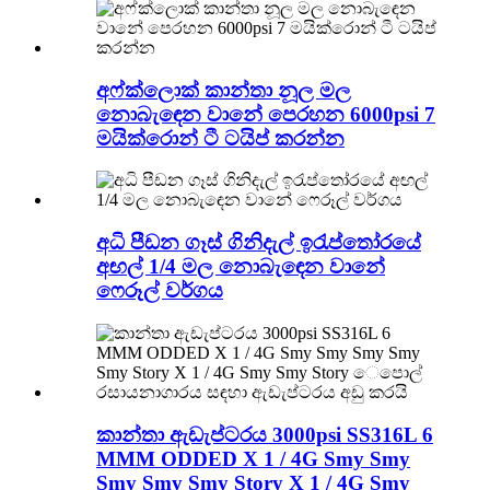
අෆ්ක්ලොක් කාන්තා නූල මල
නොබැඳෙන වානේ පෙරහන 6000psi 7
මයික්රොන් ටී ටයිප් කරන්න
අධි පීඩන ගෑස් ගිනිදැල් ඉරැප්තෝරයේ
අඟල් 1/4 මල නොබැඳෙන වානේ
ෆෙරූල් වර්ගය
කාන්තා ඇඩැප්ටරය 3000psi SS316L 6
MMM ODDED X 1 / 4G Smy Smy
Smy Smy Smy Story X 1 / 4G Smy