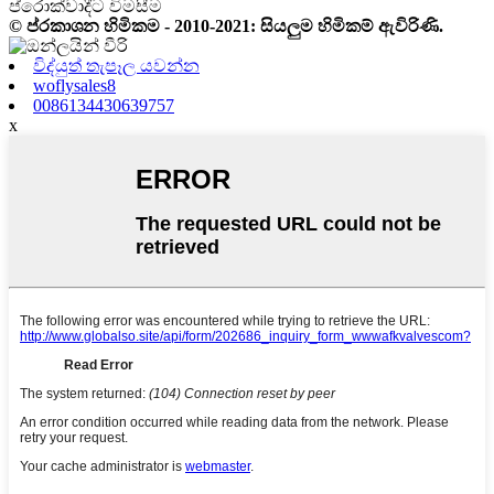
ප්රොක්වාදීට විමසීම
© ප්රකාශන හිමිකම - 2010-2021: සියලුම හිමිකම් ඇවිරිණි.
විද්යුත් තැපෑල යවන්න
woflysales8
0086134430639757
x