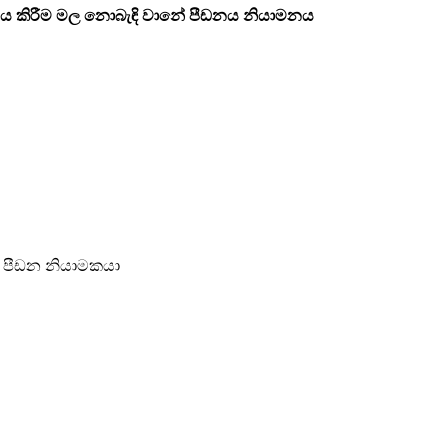
ය කිරීම මල නොබැඳි වානේ පීඩනය නියාමනය
 පීඩන නියාමකයා