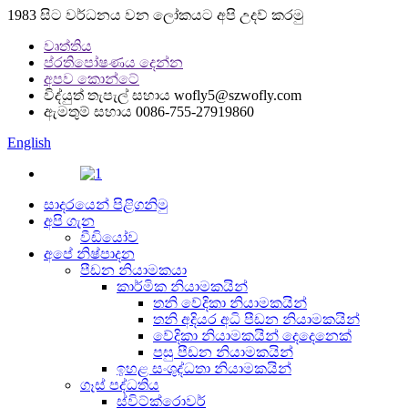
1983 සිට වර්ධනය වන ලෝකයට අපි උදව් කරමු
වෘත්තිය
ප්රතිපෝෂණය දෙන්න
අපව කොන්ටේ
විද්යුත් තැපැල් සහාය
wofly5@szwofly.com
ඇමතුම් සහාය
0086-755-27919860
English
සාදරයෙන් පිළිගනිමු
අපි ගැන
වීඩියෝව
අපේ නිෂ්පාදන
පීඩන නියාමකයා
කාර්මික නියාමකයින්
තනි වේදිකා නියාමකයින්
තනි අදියර අධි පීඩන නියාමකයින්
වේදිකා නියාමකයින් දෙදෙනෙක්
පසු පීඩන නියාමකයින්
ඉහළ සංශුද්ධතා නියාමකයින්
ගෑස් පද්ධතිය
ස්විට්ක්රොවර්