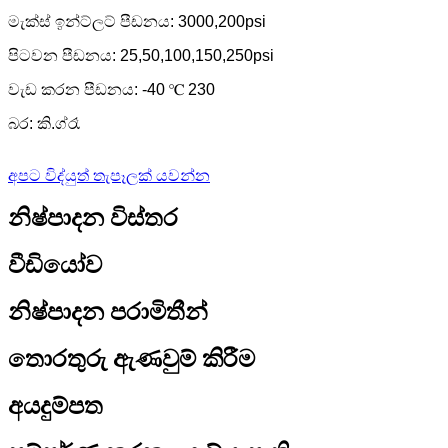
මැක්ස් ඉන්ට්ලට් පීඩනය: 3000,200psi
පිටවන පීඩනය: 25,50,100,150,250psi
වැඩ කරන පීඩනය: -40 ℃ 230
බර: කි.ග්රෑ
අපට විද්යුත් තැපෑලක් යවන්න
නිෂ්පාදන විස්තර
වීඩියෝව
නිෂ්පාදන පරාමිතීන්
තොරතුරු ඇණවුම් කිරීම
අයදුම්පත