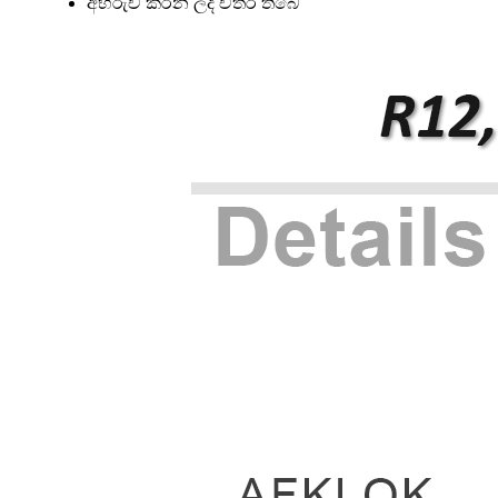
අභිරුචි කරන ලද චිත්ර තිබේ