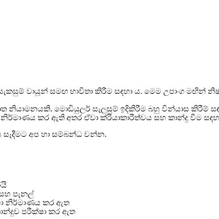
ැකසුම් වායූන් සමඟ භාවිතා කිරීම සඳහා ය. මෙම උපාංග මඟින් නි
ියාමනයකි. මොඩියුලර් සැලසුම් ඉදිකිරීම බහු වින්යාස කිරීම් 
 නිර්මාණය කර ඇති අතර ඒවා ක්රියාකාරීත්වය සහ කාන්දු වීම සඳහ
සෑදීමට අප හා සම්බන්ධ වන්න.
යි
 සහ පැනල්
ඳහා නිර්මාණය කර ඇත
ාන්දුව පරීක්ෂා කර ඇත