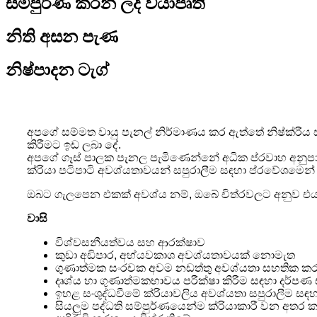
සම්පුර්ණ කරන ලද ව්යාපෘති
නිති අසන පැණ
නිෂ්පාදන ටැග්
අපගේ සම්මත වායු පැනල් නිර්මාණය කර ඇත්තේ නිෂ්ක්රීය ස
කිරීමට ඉඩ ලබා දේ.
අපගේ ගෑස් පාලක පැනල පැමිණෙන්නේ අධික ප්රවාහ අනුපාත න
ක්රියා පටිපාටි අවශ්යතාවයන් සපුරාලීම සඳහා ප්රවේශමෙන්
ඔබට ගැලපෙන එකක් අවශ්ය නම්, ඔබේ චිත්රවලට අනුව එය 
වාසි
විශ්වසනීයත්වය සහ ආරක්ෂාව
කුඩා අඩිපාර, අභ්යවකාශ අවශ්යතාවයක් නොමැත
ගුණාත්මක සංරචක අවම නඩත්තු අවශ්යතා සහතික කර
දෘශ්ය හා ගුණාත්මකභාවය පරීක්ෂා කිරීම සඳහා දර්පණ
ඉහළ සංශුද්ධවීමේ ක්රියාවලිය අවශ්යතා සපුරාලීම ස
සියලුම පද්ධති සම්පුර්ණයෙන්ම ක්රියාකාරී වන අතර ක