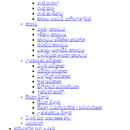
ගෑස් පැනල්
ගෑස් කූරු
ගෑස් කැබිනට්
කපාට පෙට්ටි මනිෆෝල්ඩ්ස්
කපාට
බෝල කපාටය
ඉඳිකටු කපාටය
කපාටය පරීක්ෂා කරන්න
ප්රාචීර කපාටය
සොලෙනොයිඩ් කපාටය
වායුමියක ආසන කපාටය
උපකරණ සවිකෘත
ටියුබ් සවිකෘත
පයිප්ප සවිකෘත
වෑල්ඩින් සවිකෘත
Vcr සවිකෘත
සිලින්ඩර් සම්බන්ධතා
ඉක්මන් කප්ලිං
පීඩන මිනුම්
පීඩන මිනුම්
පීඩන ට්රැන්ඩෝර්ස් / සම්ප්රේෂක
උෂ්ණත්වය මිනුම්
ටියුබ් සහ සො oses නළ
පෙරහන්
කර්මාන්ත සහ යෙදුම්