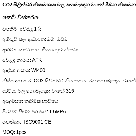
CO2 සිලින්ඩර නියාමකයා මල නොබැඳෙන වානේ පීඩන නියාමන
කෙටි විස්තරය:
වගකීම්: අවුරුදු 1 යි
අභිරුචි කළ ආධාරක: ඕම්, ඔඩම්
ආරම්භක ස්ථානය: චීනය ගුවැන්ඩොං
වෙළඳ නාමය: AFK
ආදර්ශ අංකය: Wl400
නිෂ්පාදන නම: CO2 සිලින්ඩර නියාමකයා මල නොබැඳෙන වානේ
ද්රව්ය: මල නොබැඳෙන වානේ 316
අයදුම්පත: කාර්මික භාවිතය
පිටවන පීඩන පරාසය: 1.6MPA
සහතිකය: ISO9001 CE
MOQ: 1pcs