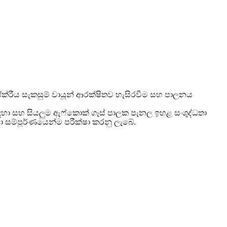
ෂ්ක්රීය සැකසුම් වායූන් ආරක්ෂිතව හැසිරවීම සහ පාලනය
සඳහා සහ සියලුම ඇෆ්කොක් ගෑස් පාලක පැනල ඉහළ සංශුද්ධතා
ා සම්පූර්ණයෙන්ම පරීක්ෂා කරනු ලැබේ.