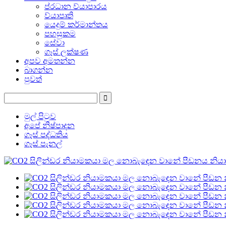
ප්රධාන ව්යාපාරය
ව්යාපෘති
යෙදුම් කර්මාන්තය
පහසුකම
සේවා
ගෑස් ලක්ෂණ
අපව අමතන්න
බාගන්න
පුවත්
මුල් පිටුව
අපේ නිෂ්පාදන
ගෑස් පද්ධතිය
ගෑස් පැනල්