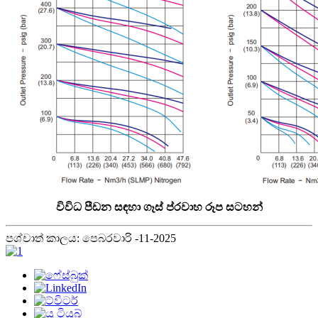
විවිධ පීඩන සඳහා ගෑස් ප්රවාහ රූප සටහන්
පශ්චාත් කාලය: පෙබරවාරි -11-2025