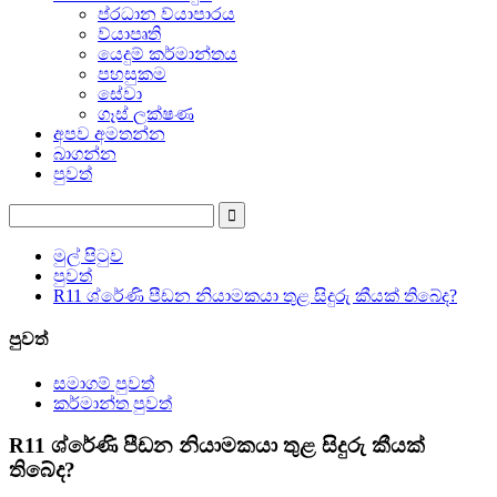
ප්රධාන ව්යාපාරය
ව්යාපෘති
යෙදුම් කර්මාන්තය
පහසුකම
සේවා
ගෑස් ලක්ෂණ
අපව අමතන්න
බාගන්න
පුවත්
මුල් පිටුව
පුවත්
R11 ශ්රේණි පීඩන නියාමකයා තුළ සිදුරු කීයක් තිබේද?
පුවත්
සමාගම් පුවත්
කර්මාන්ත පුවත්
R11 ශ්රේණි පීඩන නියාමකයා තුළ සිදුරු කීයක්
තිබේද?