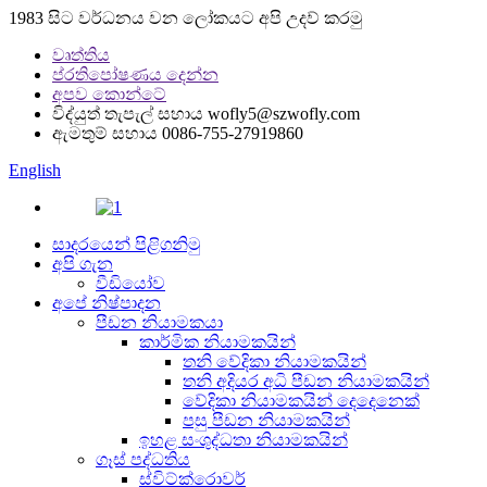
1983 සිට වර්ධනය වන ලෝකයට අපි උදව් කරමු
වෘත්තිය
ප්රතිපෝෂණය දෙන්න
අපව කොන්ටේ
විද්යුත් තැපැල් සහාය
wofly5@szwofly.com
ඇමතුම් සහාය
0086-755-27919860
English
සාදරයෙන් පිළිගනිමු
අපි ගැන
වීඩියෝව
අපේ නිෂ්පාදන
පීඩන නියාමකයා
කාර්මික නියාමකයින්
තනි වේදිකා නියාමකයින්
තනි අදියර අධි පීඩන නියාමකයින්
වේදිකා නියාමකයින් දෙදෙනෙක්
පසු පීඩන නියාමකයින්
ඉහළ සංශුද්ධතා නියාමකයින්
ගෑස් පද්ධතිය
ස්විට්ක්රොවර්