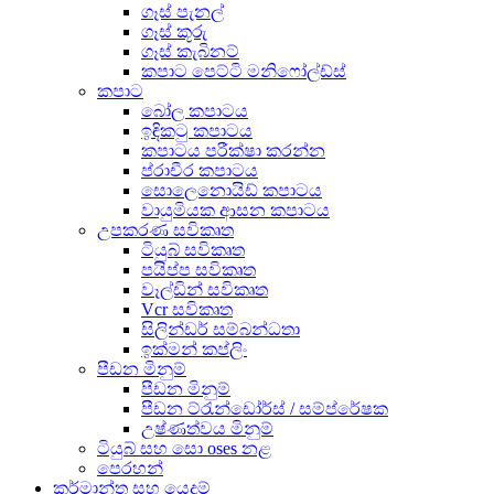
ගෑස් පැනල්
ගෑස් කූරු
ගෑස් කැබිනට්
කපාට පෙට්ටි මනිෆෝල්ඩ්ස්
කපාට
බෝල කපාටය
ඉඳිකටු කපාටය
කපාටය පරීක්ෂා කරන්න
ප්රාචීර කපාටය
සොලෙනොයිඩ් කපාටය
වායුමියක ආසන කපාටය
උපකරණ සවිකෘත
ටියුබ් සවිකෘත
පයිප්ප සවිකෘත
වෑල්ඩින් සවිකෘත
Vcr සවිකෘත
සිලින්ඩර් සම්බන්ධතා
ඉක්මන් කප්ලිං
පීඩන මිනුම්
පීඩන මිනුම්
පීඩන ට්රැන්ඩෝර්ස් / සම්ප්රේෂක
උෂ්ණත්වය මිනුම්
ටියුබ් සහ සො oses නළ
පෙරහන්
කර්මාන්ත සහ යෙදුම්