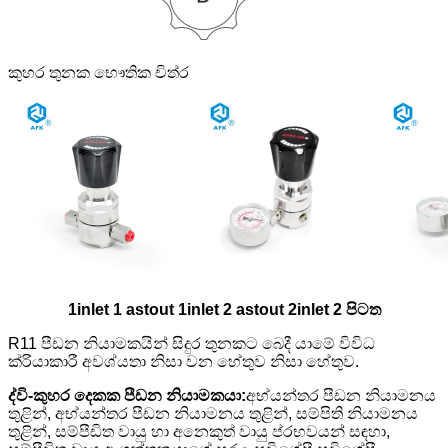
කුහර තුනක භෞතික චිත්ර
1inlet 1 astout 1inlet 2 astout 2inlet 2 පිටත
R11 පීඩන නියාමකයින් සිදුර තුනකට බෙදී යාමේ විවිධ
ක්රියාකාරී අවශ්යතා නිසා වන හේතුව නිසා හේතුව.
ද්වි-කුහර දෙකක පීඩන නියාමකයා:
අභ්යන්තර පීඩන නියාමනය
තුළින්, අභ්යන්තර පීඩන නියාමනය තුළින්, සම්පිති නියාමනය
තුළින්, සම්පීඩිත වායු හා අනෙකුත් වායු ප්රභවයන් සඳහා,