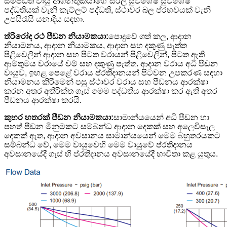
සම්පීඩිත වායු ආගන්තුකයාගේ සරල සුවිශේෂී සුවිශේෂී
පද්ධතියක් වැනි කැට්ලට් පද්ධති, ස්ථාවර බල ප්රභවයක් වැනි
උපසිරැසි යනාදිය සඳහා.
ත්රිරෝද රථ පීඩන නියාමකයා:
පොදුවේ ගත් කල, ආදාන
නියාමනය, ආදාන නියාමකය, ආදාන සහ දකුණු පැත්ත
පිළිවෙලින් ආදාන සහ පිටත වරායන් පිළිවෙලින්, පිටත ඇති
ආම්තුමය වරායේ වම් සහ දකුණු පැත්ත. ආදාන වරාය අධි පීඩන
වායුව, ඉහළ පෙළේ වරාය ප්රතිදානයන් පිටවන උපකරණ සඳහා
නියාමනය කිරීමෙන් පසු ස්ථාවර වරාය සහ පීඩනය ආරක්ෂා
කරන අතර අතිරික්ත ගෑස් මෙම පද්ධතිය ආරක්ෂා කර ඇති අතර
පීඩනය ආරක්ෂා කරයි.
කුහර හතරක් පීඩන නියාමකයා:
සාමාන්යයෙන් අධි පීඩන හා
පහත් පීඩන මිනුමකට සම්බන්ධ ආදාන දෙකක් සහ අලෙවිසැල
දෙකක් ඇත, ආදාන අවසානය සාමාන්යයෙන් මෙම බහුතරයකට
සම්බන්ධ වේ, මෙම වායුවෙහි මෙම වායුවේ ප්රතිදානය
අවසානයේදී ගෑස් හි ප්රතිදානය අවසානයේදී භාවිතා කළ යුතුය.