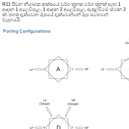
R11 පීඩන නියාමක කක්ෂයේ වර්ග තුනක වර්ග තුනක් ඇත: 1
ආදාන 1 අලෙවිසැල, 1 ආදාන 2 අලෙවිසැල, ඇතුල්වීමේ ස්ථාන 2
ක්. පහත දැක්වෙන රූපයේ දැක්වෙන්නේ රූප සටහනේ
ව්යුහයයි.