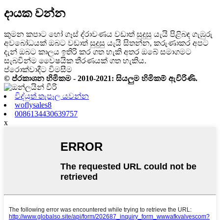
දායක වන්න
කුමන කපාට හෝ ගෑස් ද්රාවණය වඩාත් සුදුසු යැයි පිළිබඳ ගැඹුරු
අවබෝධයක් ඔබට වඩාත් සුදුසු යැයි සිතන්න, කරුණාකර අපට
දැන් ඔබට කාලය ඉතිරි කර ගත හැකි අතර ඔබේ සමාගමට
සැබවින්ම වෛෂයික තීරණයක් ගත හැකිය.
ප්රොක්වාදීට විමසීම
© ප්රකාශන හිමිකම - 2010-2021: සියලුම හිමිකම් ඇවිරිණි.
විද්යුත් තැපෑල යවන්න
woflysales8
0086134430639757
x