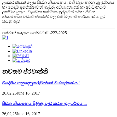
උපකරණයක් ලෙස පීඩන නියාමනය, එහි වැඩ කරන මූලධර්මය
හා යෙදුම් අපේක්ෂාවන් ගැඹුරු අධ්යයනයක් හා අවධානයට
ලක්විය යුතුය. වැඩෙන කාර්මික ඉල්ලුමත් සමඟ පීඩන
නියාමකයා වඩාත් ක්ෂේත්රවල එහි වැදගත් කාර්යභාරය ඉටු
කරනු ඇත.
පශ්චාත් කාලය: පෙබරවාරි -222-2025
නවතම ප්රවෘත්ති
විදේශීය ගනුදෙනුකරුවන්ගේ විශ්ලේෂණය '
26,02,25June 16, 2017
පීඩන නියාමනය පිළිබඳ වැඩ කරන මූලධර්මය ...
26,02,25June 16, 2017