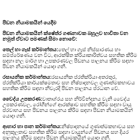
පීඩන නියාමකයින් යෙදීම
පීඩන නියාමකයින් ක්ෂේත්ර ගණනාවක බහුලව භාවිතා වන
නමුත් ඒවාට පමණක් සීමා නොවේ:
තෙල් හා ගෑස් කර්මාන්තය:
තෙල් හා ගෑස් නිස්සාරණය හා
සම්ප්රේෂණය වන විට, ආරක්ෂිත ක්රියාකාරිත්වය සහතික කිරීම
සඳහා නල මාර්ග හා උපකරණවල පීඩනය පාලනය කිරීම සඳහා
පීඩන නියාමකයින් යොදා ගනී.
රසායනික කර්මාන්තය:
රසායනික ප්රතික්රියා අතරතුර,
ප්රතික්රියා කාර්යක්ෂමතාව සහ නිෂ්පාදනවල ගුණාත්මකභාවය
සහතික කිරීම සඳහා නිවැරදි පීඩන පාලනය ප්රධාන වේ.
වෛද්ය උපකරණ:
වාතාශ්රය සහ නිර්වින්දනය වැනි වෛද්ය
උපකරණවල, රෝගීන්ගේ ආරක්ෂාව සහතික කිරීම සඳහා වායු
ප්රවාහය සහ පීඩනය පාලනය කිරීම සඳහා පීඩන නියාමකයින්
යොදා ගනී.
ආහාර හා පාන කර්මාන්තය:
නිෂ්පාදනයේ ගුණාත්මකභාවය සහ
අනුකූලතාව සහතික කිරීම සඳහා වායූන්ගේ පීඩනය සහ දියර
පාලනය කිරීම සඳහා පීඩන නියාමකයින් යොදා ගනී.