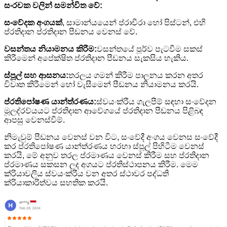
සංරචක වලින් සමන්විත වේ:
සංවේදක අංගයක්
, සාමාන්යයෙන් ප්රාචීරා හෝ පිස්ටන්, එහි
ප්රතිදාන ප්රතිදාන පීඩනය වෙනස් වේ.
වසන්තය නියාමනය කිරීම:
වසන්තයේ පූර්ව පැටවීම සකස්
කිරීමෙන් අපේක්ෂිත ප්රතිදාන පීඩනය සැකසිය හැකිය.
ස්පූල් සහ ආසනය:
තරලය ගමන් කිරීම පාලනය කරන අතර
විවෘත කිරීමෙන් හෝ වැසීමෙන් පීඩනය නියාමනය කරයි.
ප්රතිපෝෂණ යාන්ත්රණය:
ස්වයංක්රීය ගැලපීම් සඳහා සංවේදන
මූලද්රව්යයට ප්රතිදාන ආවේගයේ ප්රතිදාන පීඩනය පිළිබඳ
ආපසු වෙනස්වීම්.
නිමැවුම් පීඩනය වෙනස් වන විට, සංවේදී අංගය වෙනස සංවේදී
කර ප්රතිපෝෂණ යාන්ත්රණය හරහා ස්පූල් පිහිටීම වෙනස්
කරයි, මේ අනුව තරල ප්රමාණය වෙනස් කිරීම සහ ප්රතිදාන
ප්රමාණය සකසන ලද අගයට ප්රතිස්ථාපනය කිරීම. මෙම
ක්රියාවලිය ස්වයංක්රීය වන අතර ස්ථාවර පද්ධති
ක්රියාකාරිත්වය සහතික කරයි.