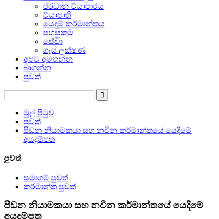
ප්රධාන ව්යාපාරය
ව්යාපෘති
යෙදුම් කර්මාන්තය
පහසුකම
සේවා
ගෑස් ලක්ෂණ
අපව අමතන්න
බාගන්න
පුවත්
මුල් පිටුව
පුවත්
පීඩන නියාමකයා සහ නවීන කර්මාන්තයේ යෙදීමේ
අයදුම්පත
පුවත්
සමාගම් පුවත්
කර්මාන්ත පුවත්
පීඩන නියාමකයා සහ නවීන කර්මාන්තයේ යෙදීමේ
අයදුම්පත