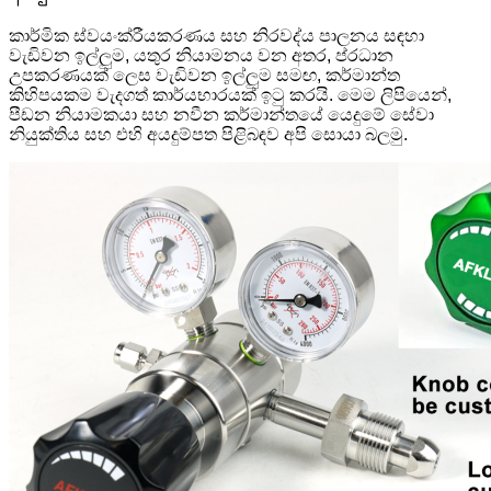
කාර්මික ස්වයංක්රීයකරණය සහ නිරවද්ය පාලනය සඳහා
වැඩිවන ඉල්ලුම, යතුර නියාමනය වන අතර, ප්රධාන
උපකරණයක් ලෙස වැඩිවන ඉල්ලුම සමඟ, කර්මාන්ත
කිහිපයකම වැදගත් කාර්යභාරයක් ඉටු කරයි. මෙම ලිපියෙන්,
පීඩන නියාමකයා සහ නවීන කර්මාන්තයේ යෙදුමේ සේවා
නියුක්තිය සහ එහි අයදුම්පත පිළිබඳව අපි සොයා බලමු.