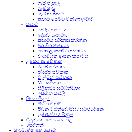
ගෑස් පැනල්
ගෑස් කූරු
ගෑස් කැබිනට්
කපාට පෙට්ටි මනිෆෝල්ඩ්ස්
කපාට
බෝල කපාටය
ඉඳිකටු කපාටය
කපාටය පරීක්ෂා කරන්න
ප්රාචීර කපාටය
සොලෙනොයිඩ් කපාටය
වායුමියක ආසන කපාටය
උපකරණ සවිකෘත
ටියුබ් සවිකෘත
පයිප්ප සවිකෘත
වෑල්ඩින් සවිකෘත
Vcr සවිකෘත
සිලින්ඩර් සම්බන්ධතා
ඉක්මන් කප්ලිං
පීඩන මිනුම්
පීඩන මිනුම්
පීඩන ට්රැන්ඩෝර්ස් / සම්ප්රේෂක
උෂ්ණත්වය මිනුම්
ටියුබ් සහ සො oses නළ
පෙරහන්
කර්මාන්ත සහ යෙදුම්