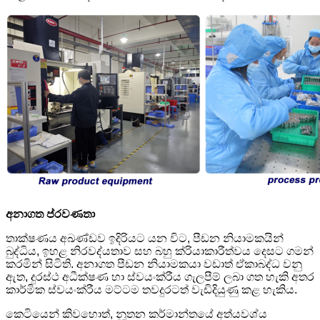
අනාගත ප්රවණතා
තාක්ෂණය අඛණ්ඩව ඉදිරියට යන විට, පීඩන නියාමකයින්
බුද්ධිය, ඉහළ නිරවද්යතාව සහ බහු ක්රියාකාරීත්වය දෙසට ගමන්
කරමින් සිටිති. අනාගත පීඩන නියාමකයා වඩාත් ඒකාබද්ධ වනු
ඇත, දුරස්ථ අධීක්ෂණ හා ස්වයංක්රීය ගැලපීම් ලබා ගත හැකි අතර
කාර්මික ස්වයංක්රීය මට්ටම තවදුරටත් වැඩිදියුණු කළ හැකිය.
කෙටියෙන් කිවහොත්, නූතන කර්මාන්තයේ අත්යවශ්ය