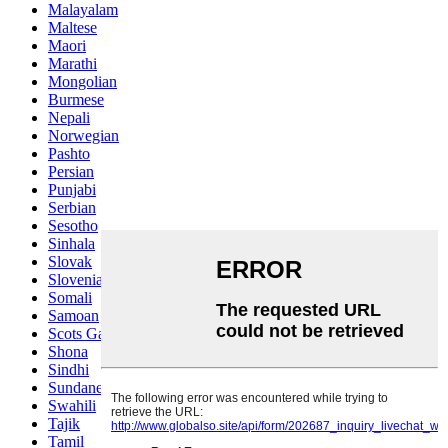
Malayalam
Maltese
Maori
Marathi
Mongolian
Burmese
Nepali
Norwegian
Pashto
Persian
Punjabi
Serbian
Sesotho
Sinhala
Slovak
Slovenian
Somali
Samoan
Scots Gaelic
Shona
Sindhi
Sundanese
Swahili
Tajik
Tamil