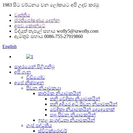
1983 සිට වර්ධනය වන ලෝකයට අපි උදව් කරමු
වෘත්තිය
ප්රතිපෝෂණය දෙන්න
අපව කොන්ටේ
විද්යුත් තැපැල් සහාය
wofly5@szwofly.com
ඇමතුම් සහාය
0086-755-27919860
English
සාදරයෙන් පිළිගනිමු
අපි ගැන
වීඩියෝව
අපේ නිෂ්පාදන
පීඩන නියාමකයා
කාර්මික නියාමකයින්
තනි වේදිකා නියාමකයින්
තනි අදියර අධි පීඩන නියාමකයින්
වේදිකා නියාමකයින් දෙදෙනෙක්
පසු පීඩන නියාමකයින්
ඉහළ සංශුද්ධතා නියාමකයින්
ගෑස් පද්ධතිය
ස්විට්ක්රොවර්