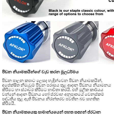
පීඩන නියාමකයින්ගේ වැඩ කරන මූලධර්මය
පීඩන පාලන කපාට ලෙසද හැඳින්වෙන පීඩන නියාමකයින්,
අපේක්ෂිත නිමැවුම් පීඩන පරාසය තුළ ආදාන පීඩනය නියාමනය
කිරීමට හා ස්ථාවර කිරීමට භාවිතා කරයි. එහි මූලික කාර්යය
වන්නේ ආදාන පීඩනය හෝ ප්රවාහ අනුපාතයේ වෙනස්කම්
පද්ධතිය තුළ ඇති පීඩනය නිරන්තරව පවතින බව සහතික
කිරීමයි.
පීඩන නියාමකයෙකු සාමාන්යයෙන් පහත සඳහන් ප්රධාන