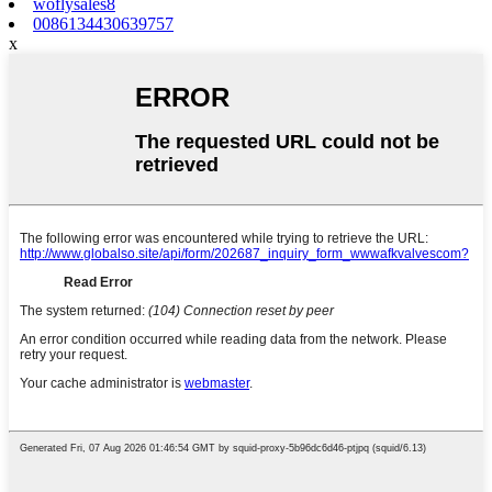
woflysales8
0086134430639757
x