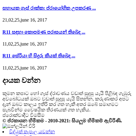
සහායක ගෑස් රාක්ක: ප්රායෝගික උපකරණ ...
21,02,25,june 16, 2017
R11 සඳහා කොපමණ පරාසයන් තිබේද ...
11,02,25,june 16, 2017
R11 සේරියා හි සිදුරු කීයක් තිබේද ...
11,02,25,june 16, 2017
දායක වන්න
කුමන කපාට හෝ ගෑස් ද්රාවණය වඩාත් සුදුසු යැයි පිළිබඳ ගැඹුරු
අවබෝධයක් ඔබට වඩාත් සුදුසු යැයි සිතන්න, කරුණාකර අපට
දැන් ඔබට කාලය ඉතිරි කර ගත හැකි අතර ඔබේ සමාගමට
සැබවින්ම වෛෂයික තීරණයක් ගත හැකිය.
ප්රොක්වාදීට විමසීම
© ප්රකාශන හිමිකම - 2010-2021: සියලුම හිමිකම් ඇවිරිණි.
විද්යුත් තැපෑල යවන්න