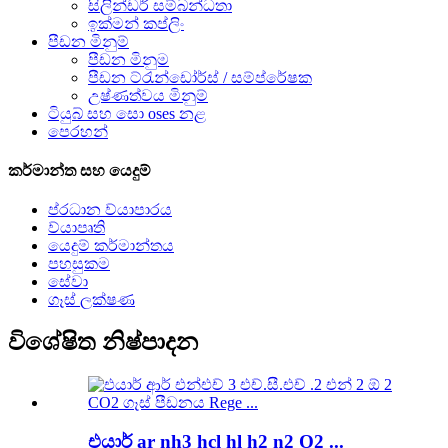
සිලින්ඩර් සම්බන්ධතා
ඉක්මන් කප්ලිං
පීඩන මිනුම්
පීඩන මිනුම
පීඩන ට්රැන්ඩෝර්ස් / සම්ප්රේෂක
උෂ්ණත්වය මිනුම්
ටියුබ් සහ සො oses නළ
පෙරහන්
කර්මාන්ත සහ යෙදුම්
ප්රධාන ව්යාපාරය
ව්යාපෘති
යෙදුම් කර්මාන්තය
පහසුකම
සේවා
ගෑස් ලක්ෂණ
විශේෂිත නිෂ්පාදන
එයාර් ar nh3 hcl hl h2 n2 O2 ...