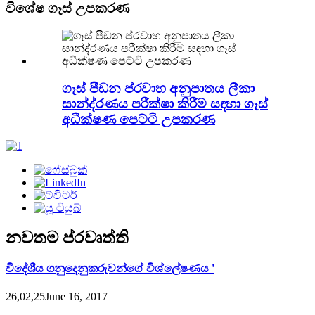
විශේෂ ගෑස් උපකරණ
ගෑස් පීඩන ප්රවාහ අනුපාතය ලීකා
සාන්ද්රණය පරීක්ෂා කිරීම සඳහා ගෑස්
අධීක්ෂණ පෙට්ටි උපකරණ
නවතම ප්රවෘත්ති
විදේශීය ගනුදෙනුකරුවන්ගේ විශ්ලේෂණය '
26,02,25June 16, 2017