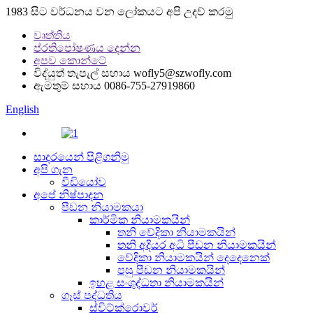
1983 සිට වර්ධනය වන ලෝකයට අපි උදව් කරමු
වෘත්තිය
ප්රතිපෝෂණය දෙන්න
අපව කොන්ටේ
විද්යුත් තැපැල් සහාය
wofly5@szwofly.com
ඇමතුම් සහාය
0086-755-27919860
English
සාදරයෙන් පිළිගනිමු
අපි ගැන
වීඩියෝව
අපේ නිෂ්පාදන
පීඩන නියාමකයා
කාර්මික නියාමකයින්
තනි වේදිකා නියාමකයින්
තනි අදියර අධි පීඩන නියාමකයින්
වේදිකා නියාමකයින් දෙදෙනෙක්
පසු පීඩන නියාමකයින්
ඉහළ සංශුද්ධතා නියාමකයින්
ගෑස් පද්ධතිය
ස්විට්ක්රොවර්