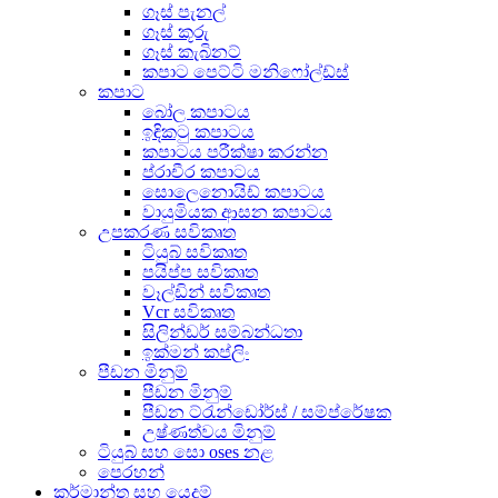
ගෑස් පැනල්
ගෑස් කූරු
ගෑස් කැබිනට්
කපාට පෙට්ටි මනිෆෝල්ඩ්ස්
කපාට
බෝල කපාටය
ඉඳිකටු කපාටය
කපාටය පරීක්ෂා කරන්න
ප්රාචීර කපාටය
සොලෙනොයිඩ් කපාටය
වායුමියක ආසන කපාටය
උපකරණ සවිකෘත
ටියුබ් සවිකෘත
පයිප්ප සවිකෘත
වෑල්ඩින් සවිකෘත
Vcr සවිකෘත
සිලින්ඩර් සම්බන්ධතා
ඉක්මන් කප්ලිං
පීඩන මිනුම්
පීඩන මිනුම්
පීඩන ට්රැන්ඩෝර්ස් / සම්ප්රේෂක
උෂ්ණත්වය මිනුම්
ටියුබ් සහ සො oses නළ
පෙරහන්
කර්මාන්ත සහ යෙදුම්