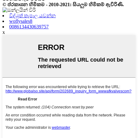
© ප්රකාශන හිමිකම - 2010-2021: සියලුම හිමිකම් ඇවිරිණි.
විද්යුත් තැපෑල යවන්න
woflysales8
0086134430639757
x