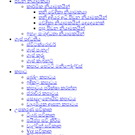
පීඩන නියාමකයා
කාර්මික නියාමකයින්
තනි වේදිකා නියාමකයා
තනි අදියර අධි පීඩන නියාමකයින්
වේදිකා නියාමකයින් දෙදෙනෙක්
පසු පීඩන නියාමකයින්
ඉහළ සංශුද්ධතා නියාමකයින්
ගෑස් පද්ධතිය
ස්විට්ක්රොවර්
ගෑස් පැනල්
ගෑස් කූරු
ගෑස් කැබිනට්
කපාට පෙට්ටි මනිෆෝල්ඩ්ස්
කපාට
බෝල කපාටය
ඉඳිකටු කපාටය
කපාටය පරීක්ෂා කරන්න
ප්රාචීර කපාටය
සොලෙනොයිඩ් කපාටය
වායුමියක ආසන කපාටය
උපකරණ සවිකෘත
ටියුබ් සවිකෘත
පයිප්ප සවි කිරීම
වෑල්ඩින් සවිකෘත
Vcr සවිකෘත