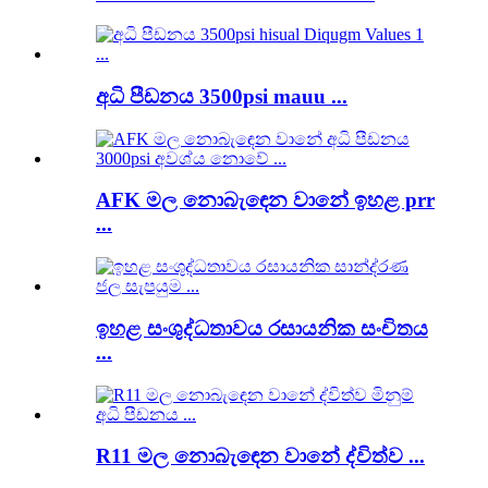
අධි පීඩනය 3500psi mauu ...
AFK මල නොබැඳෙන වානේ ඉහළ prr
...
ඉහළ සංශුද්ධතාවය රසායනික සංචිතය
...
R11 මල නොබැඳෙන වානේ ද්විත්ව ...