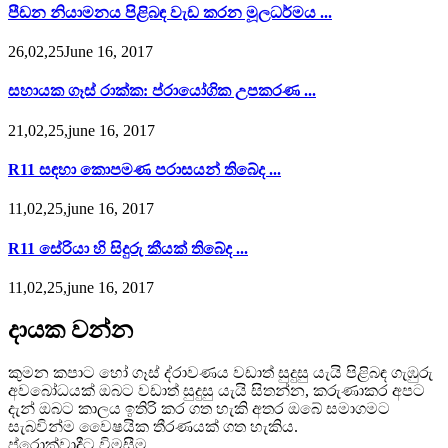
පීඩන නියාමනය පිළිබඳ වැඩ කරන මූලධර්මය ...
26,02,25June 16, 2017
සහායක ගෑස් රාක්ක: ප්රායෝගික උපකරණ ...
21,02,25,june 16, 2017
R11 සඳහා කොපමණ පරාසයන් තිබේද ...
11,02,25,june 16, 2017
R11 සේරියා හි සිදුරු කීයක් තිබේද ...
11,02,25,june 16, 2017
දායක වන්න
කුමන කපාට හෝ ගෑස් ද්රාවණය වඩාත් සුදුසු යැයි පිළිබඳ ගැඹුරු
අවබෝධයක් ඔබට වඩාත් සුදුසු යැයි සිතන්න, කරුණාකර අපට
දැන් ඔබට කාලය ඉතිරි කර ගත හැකි අතර ඔබේ සමාගමට
සැබවින්ම වෛෂයික තීරණයක් ගත හැකිය.
ප්රොක්වාදීට විමසීම