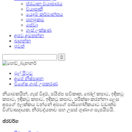
ප්රධාන ව්යාපාරය
ව්යාපෘති
යෙදුම් කර්මාන්තය
පහසුකම
සේවා
ගෑස් ලක්ෂණ
අපව අමතන්න
බාගන්න
පුවත්
මුල් පිටුව
අපේ නිෂ්පාදන
විශේෂ ගෑස් උපකරණ
නියාමකයින්, ගෑස් විදුම්, පයිප්ප සවිකෘත, බෝල් කපාට, ඉඳිකටු
කපාට, ඉඳිකටු කපාට, ඉඳිකටු කපාට, පරීක්ෂා කරන්නා ලෙස
අපගේ ඉලක්කය වන්නේ අපගේ පාරිභෝගිකයාට වඩාත්ම
විශ්වාසදායක, නිරවද්යතාව සහ උසස් ගුණාංග සැපයීමයි.
ප්රවර්ග